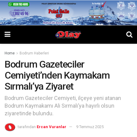
Home
Bodrum Haberleri
Bodrum Gazeteciler
Cemiyeti’nden Kaymakam
Sırmalı’ya Ziyaret
Bodrum Gazeteciler Cemiyeti, ilçeye yeni atanan
Bodrum Kaymakamı Ali Sırmalı’ya hayırlı olsun
ziyaretinde bulundu.
tarafından
Ercan Vuranlar
9 Temmuz 2025