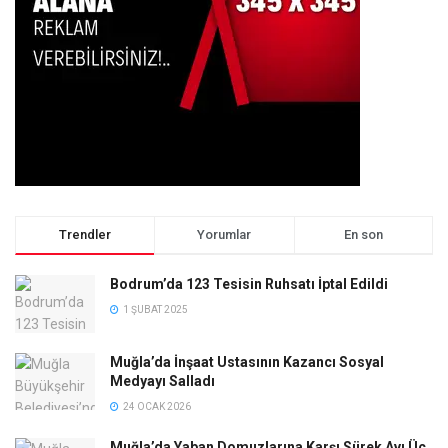
Trendler
Yorumlar
En son
Bodrum’da 123 Tesisin Ruhsatı İptal Edildi
1 ŞUBAT 2025
Muğla’da İnşaat Ustasının Kazancı Sosyal
Medyayı Salladı
24 OCAK 2026
Muğla’da Yaban Domuzlarına Karşı Sürek Avı Üç