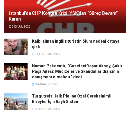
İstanbul’da CHP Kongre Krizi: YSK’dan “Süreç Devam”
Kararı
5 EYLÜL 2025
Kalbi alınan İngiliz turistin ölüm nedeni ortaya
çıktı
14 HAZIRAN 2025
Numan Pekdemir, “Gazeteci Yaşar Aksoy, Şakir
Paşa Ailesi: Mucizeler ve Skandallar dizisinin
danışmanı olmalıdır” dedi…
30 ARALIK 2024
Turgutreis Halk Plajına Özel Gereksinimli
Bireyler İçin Raylı Sistem
23 HAZIRAN 2025