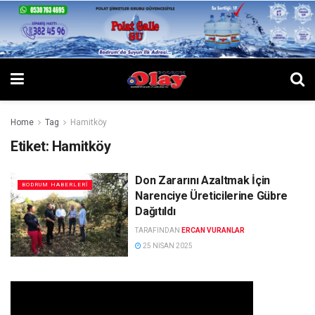
Home
Tag
Hamitköy
Etiket:
Hamitköy
Don Zararını Azaltmak İçin
BODRUM HABERLERI
Narenciye Üreticilerine Gübre
Dağıtıldı
TARAFINDAN
ERCAN VURANLAR
25 NISAN 2025