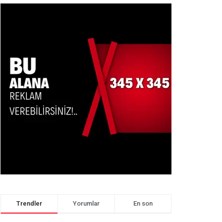
Trendler
Yorumlar
En son