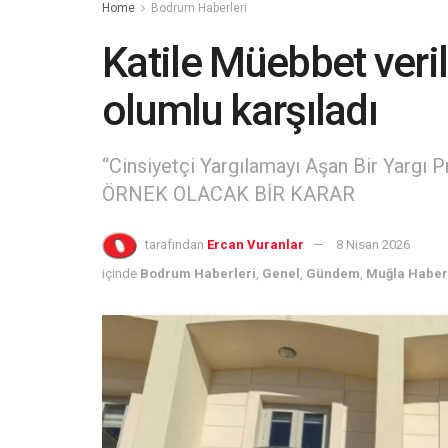
Home
Bodrum Haberleri
Katile Müebbet verild
olumlu karşıladı
“Cinsiyetçi Yargılamayı Aşan Bir Yarg
ÖRNEK OLACAK BİR KARAR
tarafından
Ercan Vuranlar
8 Nisan 2026
içinde
Bodrum Haberleri
,
Genel
,
Gündem
,
Muğla Haber