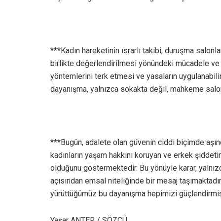
***Kadın hareketinin ısrarlı takibi, duruşma salonl
birlikte değerlendirilmesi yönündeki mücadele ve 
yöntemlerini terk etmesi ve yasaların uygulanabili
dayanışma, yalnızca sokakta değil, mahkeme salonla
***Bugün, adalete olan güvenin ciddi biçimde aşın
kadınların yaşam hakkını koruyan ve erkek şiddetin
olduğunu göstermektedir. Bu yönüyle karar, yalnızc
açısından emsal niteliğinde bir mesaj taşımaktadır
yürüttüğümüz bu dayanışma hepimizi güçlendirmişt
Yaşar ANTER / SÖZCÜ