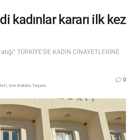
i kadınlar kararı ilk kez
ı Pratiği” TÜRKİYE’DE KADIN CİNAYETLERİNE
0
leri
,
Son Dakika
,
Yaşam