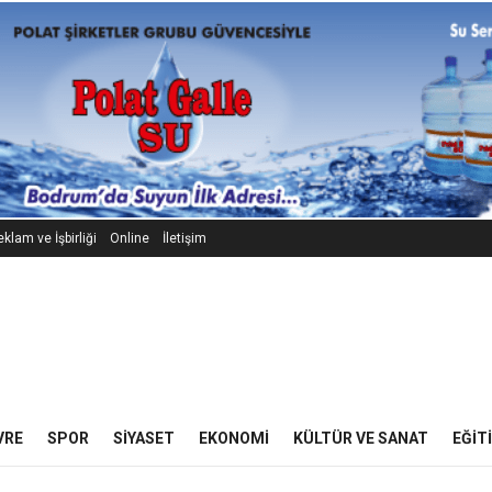
klam ve İşbirliği
Online
İletişim
VRE
SPOR
SIYASET
EKONOMI
KÜLTÜR VE SANAT
EĞIT