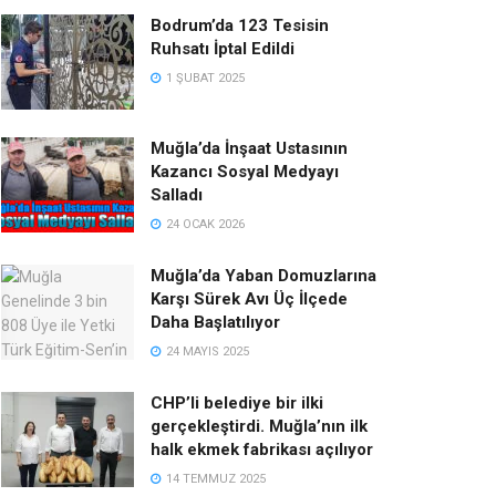
Bodrum’da 123 Tesisin
Ruhsatı İptal Edildi
1 ŞUBAT 2025
Muğla’da İnşaat Ustasının
Kazancı Sosyal Medyayı
Salladı
24 OCAK 2026
Muğla’da Yaban Domuzlarına
Karşı Sürek Avı Üç İlçede
Daha Başlatılıyor
24 MAYIS 2025
CHP’li belediye bir ilki
gerçekleştirdi. Muğla’nın ilk
halk ekmek fabrikası açılıyor
14 TEMMUZ 2025