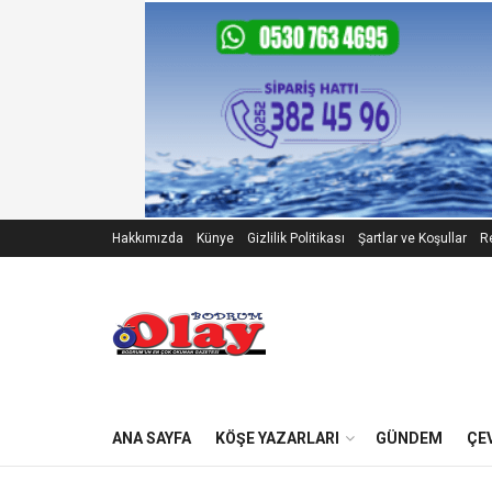
Hakkımızda
Künye
Gizlilik Politikası
Şartlar ve Koşullar
Re
ANA SAYFA
KÖŞE YAZARLARI
GÜNDEM
ÇE