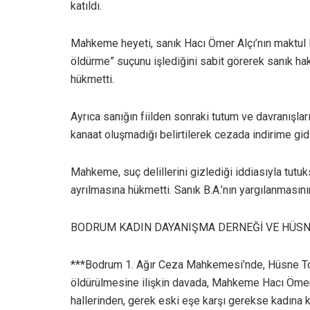
katıldı.
Mahkeme heyeti, sanık Hacı Ömer Alçı’nın maktul 
öldürme” suçunu işlediğini sabit görerek sanık ha
hükmetti.
Ayrıca sanığın fiilden sonraki tutum ve davranışlar
kanaat oluşmadığı belirtilerek cezada indirime gid
Mahkeme, suç delillerini gizlediği iddiasıyla tutuk
ayrılmasına hükmetti. Sanık B.A.’nın yargılanmasının 
BODRUM KADIN DAYANIŞMA DERNEĞİ VE HÜSNE
***Bodrum 1. Ağır Ceza Mahkemesi’nde, Hüsne Top
öldürülmesine ilişkin davada, Mahkeme Hacı Ömer 
hallerinden, gerek eski eşe karşı gerekse kadına 