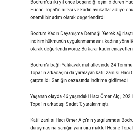
Bodrum’da iki yıl önce boşandığı eşini öldüren Ha
Hüsne Topal’ın ailesi ve kadın avukatlar adliye önü
önemli bir adım olarak değerlendirdi.
Bodrum Kadın Dayanışma Derneği “Gerek ağırlaştır
indirim hükmünün uygulanmamasını, kadına yönelik 
olarak değerlendiriyoruz.Bu karar kadın cinayetleri
Bodrum’a bağlı Yalıkavak mahallesinde 24 Temmuz 
Topal’ın arkadaşını da yaralayan katil zanlısı Hacı
çarptırıldı. Sanığın cezasında indirime gidilmedi.
Yaşanan olayda 46 yaşındaki Hacı Ömer Alçı, 2021 
Topal’ın arkadaşı Sedat T. yaralanmıştı.
Katil zanlısı Hacı Ömer Alçı’nın yargılanması Bo
duruşmasına sanığın yanı sıra maktul Hüsne Topal’ın