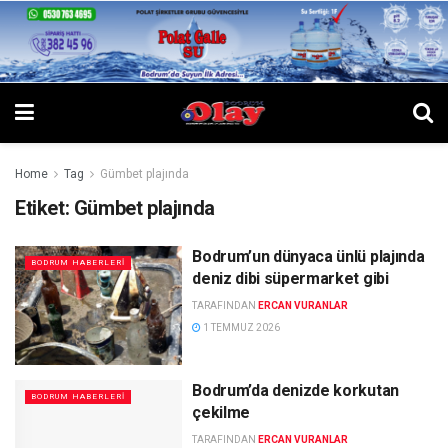
Home
Tag
Gümbet plajında
Etiket:
Gümbet plajında
Bodrum’un dünyaca ünlü plajında
BODRUM HABERLERI
deniz dibi süpermarket gibi
TARAFINDAN
ERCAN VURANLAR
1 TEMMUZ 2026
Bodrum’da denizde korkutan
BODRUM HABERLERI
çekilme
TARAFINDAN
ERCAN VURANLAR