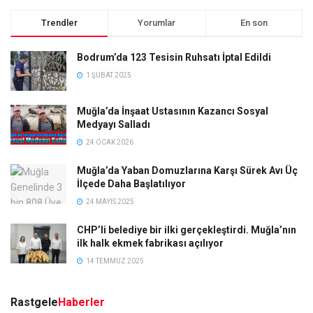
Trendler
Yorumlar
En son
Bodrum’da 123 Tesisin Ruhsatı İptal Edildi
1 ŞUBAT 2025
Muğla’da İnşaat Ustasının Kazancı Sosyal
Medyayı Salladı
24 OCAK 2026
Muğla’da Yaban Domuzlarına Karşı Sürek Avı Üç
İlçede Daha Başlatılıyor
24 MAYIS 2025
CHP’li belediye bir ilki gerçekleştirdi. Muğla’nın
ilk halk ekmek fabrikası açılıyor
14 TEMMUZ 2025
Rastgele
Haberler