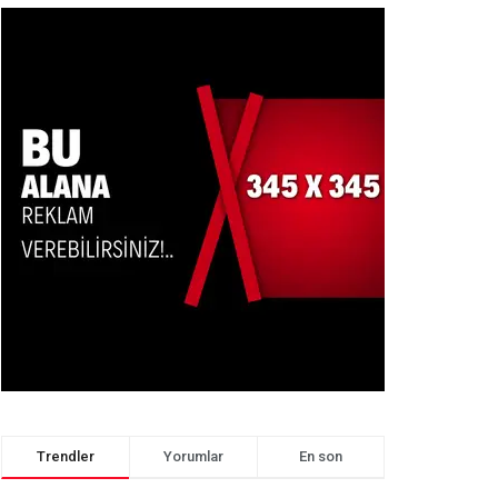
Trendler
Yorumlar
En son