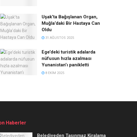
Uşak’ta Bağışlanan Organ,
Muğla’daki Bir Hastaya Can
Oldu
31 AĞUSTOS 2025
Ege’deki turistik adalarda
nüfusun hızla azalması
Yunanistan’ı panikletti
8 EKIM 2025
on Haberler
Belediyeden Taşınmaz Kiralama