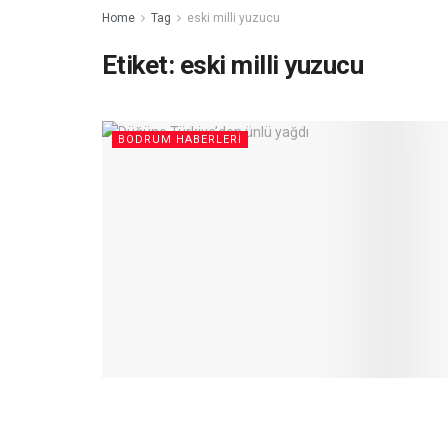
Home
Tag
eski milli yuzucu
Etiket:
eski milli yuzucu
BODRUM HABERLERI