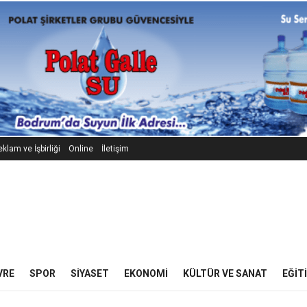
klam ve İşbirliği
Online
İletişim
VRE
SPOR
SIYASET
EKONOMI
KÜLTÜR VE SANAT
EĞIT