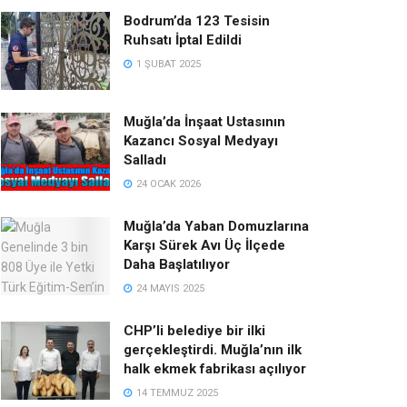
Bodrum’da 123 Tesisin
Ruhsatı İptal Edildi
1 ŞUBAT 2025
Muğla’da İnşaat Ustasının
Kazancı Sosyal Medyayı
Salladı
24 OCAK 2026
Muğla’da Yaban Domuzlarına
Karşı Sürek Avı Üç İlçede
Daha Başlatılıyor
24 MAYIS 2025
CHP’li belediye bir ilki
gerçekleştirdi. Muğla’nın ilk
halk ekmek fabrikası açılıyor
14 TEMMUZ 2025