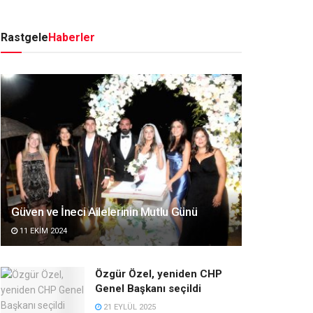
Rastgele
Haberler
Güven ve İneci Ailelerinin Mutlu Günü
11 EKIM 2024
Özgür Özel, yeniden CHP
Genel Başkanı seçildi
21 EYLÜL 2025