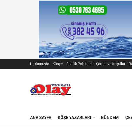
Hakkımızda
Künye
Gizlilik Politikası
Şartlar ve Koşullar
Re
ANA SAYFA
KÖŞE YAZARLARI
GÜNDEM
ÇE