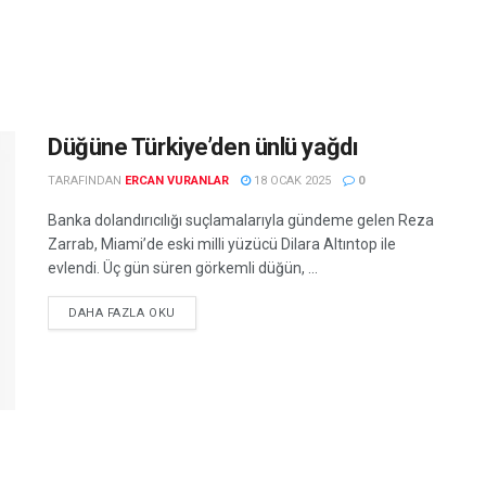
Düğüne Türkiye’den ünlü yağdı
TARAFINDAN
ERCAN VURANLAR
18 OCAK 2025
0
Banka dolandırıcılığı suçlamalarıyla gündeme gelen Reza
Zarrab, Miami’de eski milli yüzücü Dilara Altıntop ile
evlendi. Üç gün süren görkemli düğün, ...
DETAILS
DAHA FAZLA OKU