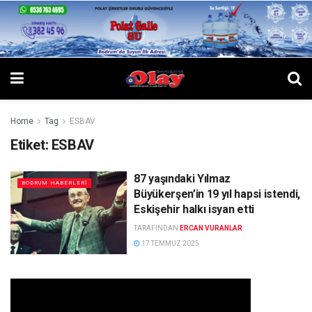
Home
Tag
ESBAV
Etiket:
ESBAV
87 yaşındaki Yılmaz
BODRUM HABERLERI
Büyükerşen’in 19 yıl hapsi istendi,
Eskişehir halkı isyan etti
TARAFINDAN
ERCAN VURANLAR
17 TEMMUZ 2025