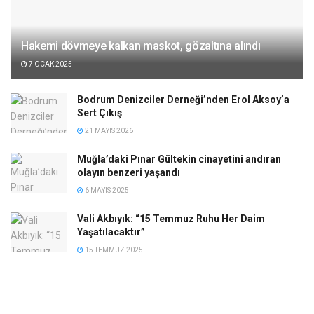
Hakemi dövmeye kalkan maskot, gözaltına alındı
7 OCAK 2025
Bodrum Denizciler Derneği’nden Erol Aksoy’a
Sert Çıkış
21 MAYIS 2026
Muğla’daki Pınar Gültekin cinayetini andıran
olayın benzeri yaşandı
6 MAYIS 2025
Vali Akbıyık: “15 Temmuz Ruhu Her Daim
Yaşatılacaktır”
15 TEMMUZ 2025