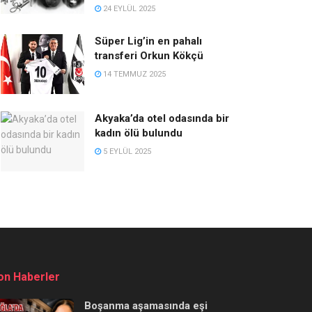
24 EYLÜL 2025
Süper Lig’in en pahalı
transferi Orkun Kökçü
14 TEMMUZ 2025
Akyaka’da otel odasında bir
kadın ölü bulundu
5 EYLÜL 2025
on Haberler
Boşanma aşamasında eşi