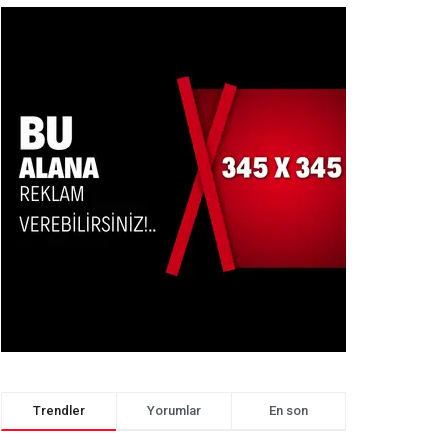
Trendler
Yorumlar
En son