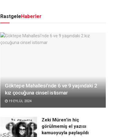
Rastgele
Haberler
Göktepe Mahallesi’nde 6 ve 9 yaşındaki 2
kız çocuğuna cinsel istismar
19 EYLÜL 2024
Zeki Müren’in hiç
görülmemiş el yazısı
kamuoyuyla paylaşıldı