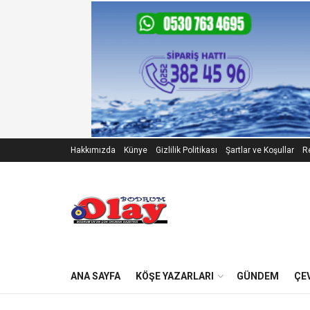
Hakkımızda
Künye
Gizlilik Politikası
Şartlar ve Koşullar
Re
ANA SAYFA
KÖŞE YAZARLARI
GÜNDEM
ÇE