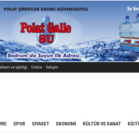
klam ve İşbirliği
Online
İletişim
VRE
SPOR
SIYASET
EKONOMI
KÜLTÜR VE SANAT
EĞIT