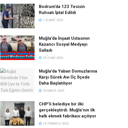
Bodrum’da 123 Tesisin
Ruhsatı İptal Edildi
1 ŞUBAT 2025
Muğla’da İnşaat Ustasının
Kazancı Sosyal Medyayı
Salladı
24 OCAK 2026
Muğla’da Yaban Domuzlarına
Karşı Sürek Avı Üç İlçede
Daha Başlatılıyor
24 MAYIS 2025
CHP’li belediye bir ilki
gerçekleştirdi. Muğla’nın ilk
halk ekmek fabrikası açılıyor
14 TEMMUZ 2025