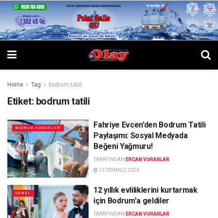
Home
Tag
bodrum tatili
Etiket:
bodrum tatili
Fahriye Evcen’den Bodrum Tatili
BODRUM HABERLERI
Paylaşımı: Sosyal Medyada
Beğeni Yağmuru!
TARAFINDAN
ERCAN VURANLAR
13 TEMMUZ 2026
12 yıllık evliliklerini kurtarmak
GENEL
için Bodrum’a geldiler
TARAFINDAN
ERCAN VURANLAR