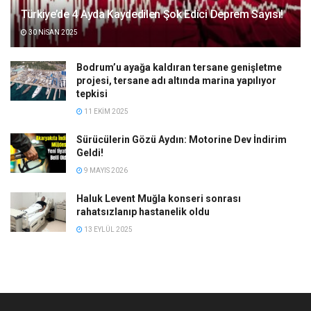
Türkiye’de 4 Ayda Kaydedilen Şok Edici Deprem Sayısı!
30 NISAN 2025
Bodrum’u ayağa kaldıran tersane genişletme
projesi, tersane adı altında marina yapılıyor
tepkisi
11 EKIM 2025
Sürücülerin Gözü Aydın: Motorine Dev İndirim
Geldi!
9 MAYIS 2026
Haluk Levent Muğla konseri sonrası
rahatsızlanıp hastanelik oldu
13 EYLÜL 2025