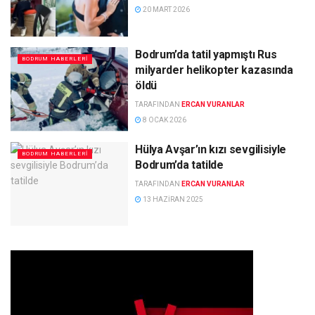
20 MART 2026
Bodrum’da tatil yapmıştı Rus
BODRUM HABERLERI
milyarder helikopter kazasında
öldü
TARAFINDAN
ERCAN VURANLAR
8 OCAK 2026
Hülya Avşar’ın kızı sevgilisiyle
BODRUM HABERLERI
Bodrum’da tatilde
TARAFINDAN
ERCAN VURANLAR
13 HAZIRAN 2025