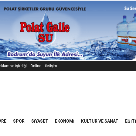
klam ve İşbirliği
Online
İletişim
VRE
SPOR
SIYASET
EKONOMI
KÜLTÜR VE SANAT
EĞIT