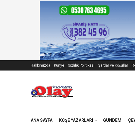
Hakkımızda
Künye
Gizlilik Politikası
Şartlar ve Koşullar
Re
ANA SAYFA
KÖŞE YAZARLARI
GÜNDEM
ÇE