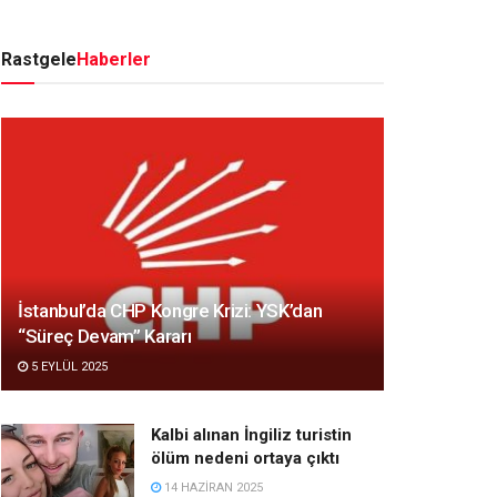
Rastgele
Haberler
İstanbul’da CHP Kongre Krizi: YSK’dan
“Süreç Devam” Kararı
5 EYLÜL 2025
Kalbi alınan İngiliz turistin
ölüm nedeni ortaya çıktı
14 HAZIRAN 2025