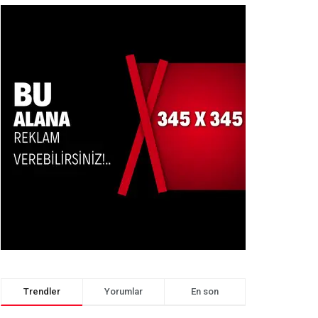
Trendler
Yorumlar
En son