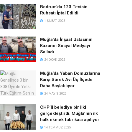
Bodrum’da 123 Tesisin
Ruhsatı İptal Edildi
1 ŞUBAT 2025
Muğla’da İnşaat Ustasının
Kazancı Sosyal Medyayı
Salladı
24 OCAK 2026
Muğla’da Yaban Domuzlarına
Karşı Sürek Avı Üç İlçede
Daha Başlatılıyor
24 MAYIS 2025
CHP’li belediye bir ilki
gerçekleştirdi. Muğla’nın ilk
halk ekmek fabrikası açılıyor
14 TEMMUZ 2025