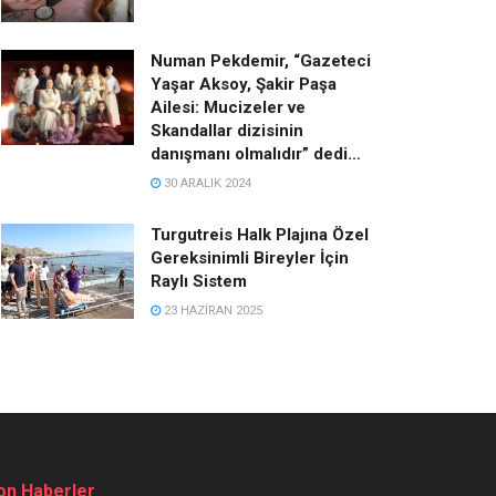
Numan Pekdemir, “Gazeteci
Yaşar Aksoy, Şakir Paşa
Ailesi: Mucizeler ve
Skandallar dizisinin
danışmanı olmalıdır” dedi…
30 ARALIK 2024
Turgutreis Halk Plajına Özel
Gereksinimli Bireyler İçin
Raylı Sistem
23 HAZIRAN 2025
on Haberler