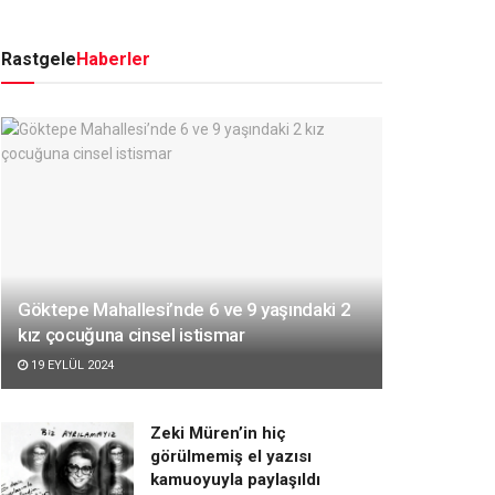
Rastgele
Haberler
Göktepe Mahallesi’nde 6 ve 9 yaşındaki 2
kız çocuğuna cinsel istismar
19 EYLÜL 2024
Zeki Müren’in hiç
görülmemiş el yazısı
kamuoyuyla paylaşıldı