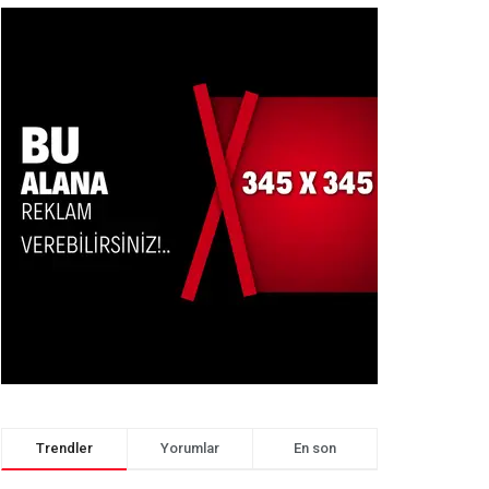
Trendler
Yorumlar
En son