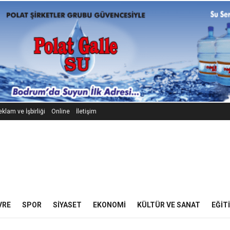
klam ve İşbirliği
Online
İletişim
VRE
SPOR
SIYASET
EKONOMI
KÜLTÜR VE SANAT
EĞIT