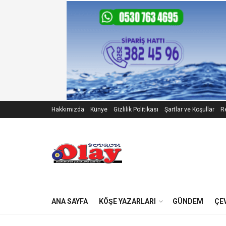
Hakkımızda
Künye
Gizlilik Politikası
Şartlar ve Koşullar
Re
ANA SAYFA
KÖŞE YAZARLARI
GÜNDEM
ÇE