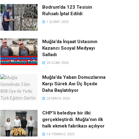
Bodrum’da 123 Tesisin
Ruhsatı İptal Edildi
1 ŞUBAT 2025
Muğla’da İnşaat Ustasının
Kazancı Sosyal Medyayı
Salladı
24 OCAK 2026
Muğla’da Yaban Domuzlarına
Karşı Sürek Avı Üç İlçede
Daha Başlatılıyor
24 MAYIS 2025
CHP’li belediye bir ilki
gerçekleştirdi. Muğla’nın ilk
halk ekmek fabrikası açılıyor
14 TEMMUZ 2025