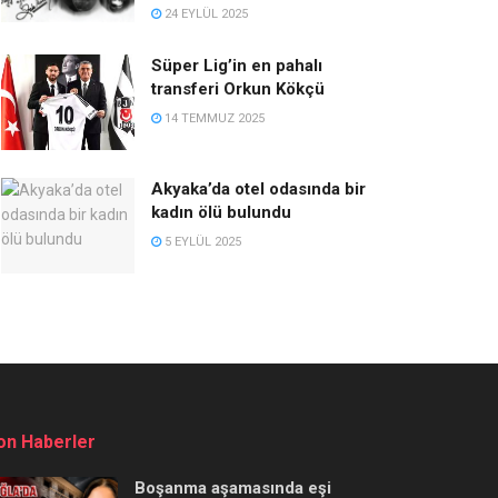
24 EYLÜL 2025
Süper Lig’in en pahalı
transferi Orkun Kökçü
14 TEMMUZ 2025
Akyaka’da otel odasında bir
kadın ölü bulundu
5 EYLÜL 2025
on Haberler
Boşanma aşamasında eşi