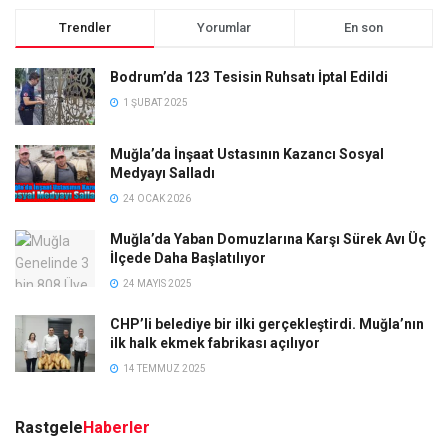
Trendler
Yorumlar
En son
Bodrum’da 123 Tesisin Ruhsatı İptal Edildi
1 ŞUBAT 2025
Muğla’da İnşaat Ustasının Kazancı Sosyal
Medyayı Salladı
24 OCAK 2026
Muğla’da Yaban Domuzlarına Karşı Sürek Avı Üç
İlçede Daha Başlatılıyor
24 MAYIS 2025
CHP’li belediye bir ilki gerçekleştirdi. Muğla’nın
ilk halk ekmek fabrikası açılıyor
14 TEMMUZ 2025
Rastgele
Haberler