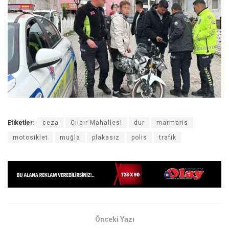
Etiketler:
ceza
Çıldır Mahallesi
dur
marmaris
motosiklet
muğla
plakasız
polis
trafik
Önceki Yazı