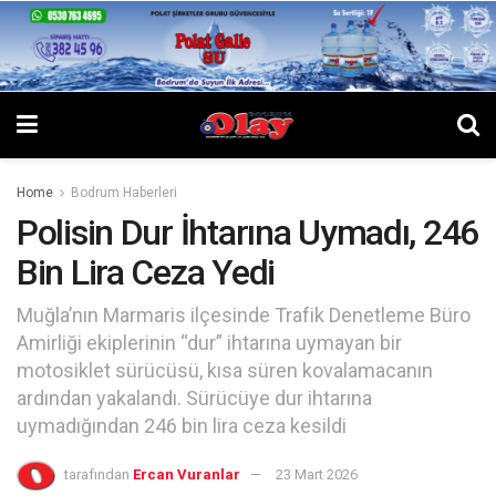
Home
Bodrum Haberleri
Polisin Dur İhtarına Uymadı, 246
Bin Lira Ceza Yedi
Muğla’nın Marmaris ilçesinde Trafik Denetleme Büro
Amirliği ekiplerinin “dur” ihtarına uymayan bir
motosiklet sürücüsü, kısa süren kovalamacanın
ardından yakalandı. Sürücüye dur ihtarına
uymadığından 246 bin lira ceza kesildi
tarafından
Ercan Vuranlar
23 Mart 2026