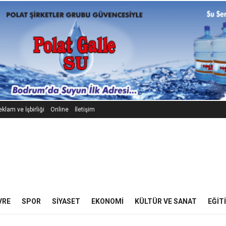
klam ve İşbirliği
Online
İletişim
VRE
SPOR
SIYASET
EKONOMI
KÜLTÜR VE SANAT
EĞIT