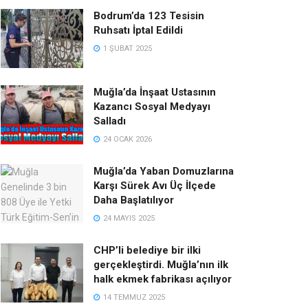
Bodrum’da 123 Tesisin
Ruhsatı İptal Edildi
1 ŞUBAT 2025
Muğla’da İnşaat Ustasının
Kazancı Sosyal Medyayı
Salladı
24 OCAK 2026
Muğla’da Yaban Domuzlarına
Karşı Sürek Avı Üç İlçede
Daha Başlatılıyor
24 MAYIS 2025
CHP’li belediye bir ilki
gerçekleştirdi. Muğla’nın ilk
halk ekmek fabrikası açılıyor
14 TEMMUZ 2025