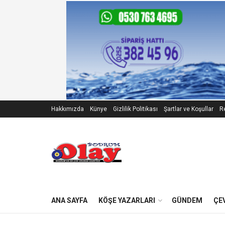
Hakkımızda
Künye
Gizlilik Politikası
Şartlar ve Koşullar
Re
ANA SAYFA
KÖŞE YAZARLARI
GÜNDEM
ÇE