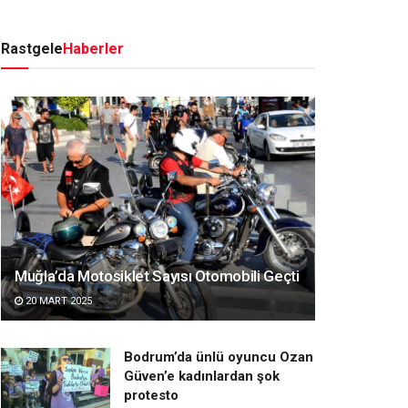
Rastgele
Haberler
Muğla’da Motosiklet Sayısı Otomobili Geçti
20 MART 2025
Bodrum’da ünlü oyuncu Ozan
Güven’e kadınlardan şok
protesto