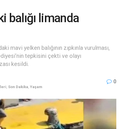
ki balığı limanda
aki mavi yelken balığının zıpkınla vurulması,
esi’nin tepkisini çekti ve olayı
ası kesildi.
0
leri
,
Son Dakika
,
Yaşam