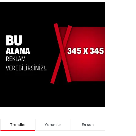
Trendler
Yorumlar
En son