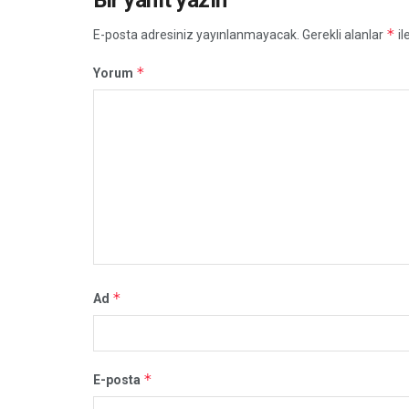
Bir yanıt yazın
*
E-posta adresiniz yayınlanmayacak.
Gerekli alanlar
il
*
Yorum
*
Ad
*
E-posta