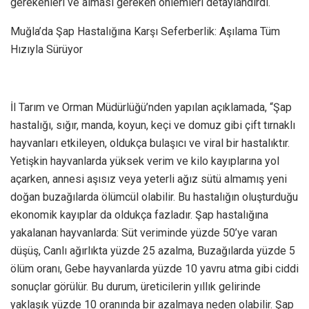
gerekenleri ve alması gereken önlemleri detaylandırdı.
Muğla’da Şap Hastalığına Karşı Seferberlik: Aşılama Tüm
Hızıyla Sürüyor
İl Tarım ve Orman Müdürlüğü’nden yapılan açıklamada, “Şap
hastalığı, sığır, manda, koyun, keçi ve domuz gibi çift tırnaklı
hayvanları etkileyen, oldukça bulaşıcı ve viral bir hastalıktır.
Yetişkin hayvanlarda yüksek verim ve kilo kayıplarına yol
açarken, annesi aşısız veya yeterli ağız sütü almamış yeni
doğan buzağılarda ölümcül olabilir. Bu hastalığın oluşturduğu
ekonomik kayıplar da oldukça fazladır. Şap hastalığına
yakalanan hayvanlarda: Süt veriminde yüzde 50’ye varan
düşüş, Canlı ağırlıkta yüzde 25 azalma, Buzağılarda yüzde 5
ölüm oranı, Gebe hayvanlarda yüzde 10 yavru atma gibi ciddi
sonuçlar görülür. Bu durum, üreticilerin yıllık gelirinde
yaklaşık yüzde 10 oranında bir azalmaya neden olabilir. Şap