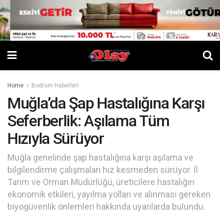
Home
Bodrum Haberleri
Muğla’da Şap Hastalığına Karşı
Seferberlik: Aşılama Tüm
Hızıyla Sürüyor
Muğla genelinde şap hastalığına karşı aşılama ve
bilgilendirme çalışmaları hız kesmeden sürüyor. İl
Tarım ve Orman Müdürlüğü, üreticilere hastalığın
ekonomik etkileri, yayılma yolları ve alınması gereken
biyogüvenlik önlemleri hakkında uyarılarda bulundu.