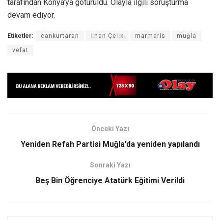
tarafından Konya’ya götürüldü. Olayla ilgili soruşturma
devam ediyor.
Etiketler:
cankurtaran
İlhan Çelik
marmaris
muğla
vefat
Önceki Yazı
Yeniden Refah Partisi Muğla’da yeniden yapılandı
Sonraki Yazı
Beş Bin Öğrenciye Atatürk Eğitimi Verildi