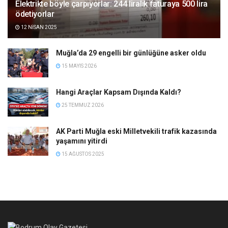
Elektrikte böyle çarpıyorlar: 244 liralık faturaya 500 lira
ödetiyorlar
12 NISAN 2025
Muğla’da 29 engelli bir günlüğüne asker oldu
15 MAYIS 2026
Hangi Araçlar Kapsam Dışında Kaldı?
25 TEMMUZ 2026
AK Parti Muğla eski Milletvekili trafik kazasında
yaşamını yitirdi
15 AĞUSTOS 2025