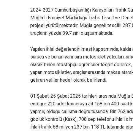
2024-2027 Cumhurbaşkanlığı Karayolları Trafik Güv
Muğla İl Emniyet Müdürlüğü Trafik Tescil ve De
projesi yürütülmektedir. Muğla geneli tescilli 287
araçların yüzde 39,7’sını oluşturmaktadır.
Yapılan ihlal değerlendirilmesi kapsamında, kaldır
sürücü ve bunun yanı sıra motosiklet yolcuları, ü
olarak binen otostopçu öğrenciler tespit edilerek, t
yapan motosikletler, araçlar arasında makas atara
getiren veliler hedef olarak belirlendi.
01 Şubat-25 Şubat 2025 tarihleri arasında Muğla
entegre 220 adet kameraya ait 158 bin 400 saat kayı
yapmış olduğu çalışma doğrultusunda, Bin 762 adet t
gözlük kontrolü (Kask), 708 cep telefonu ihlali olm
ihlali trafik 68 milyon 237 bin 118 TL tutarında ida