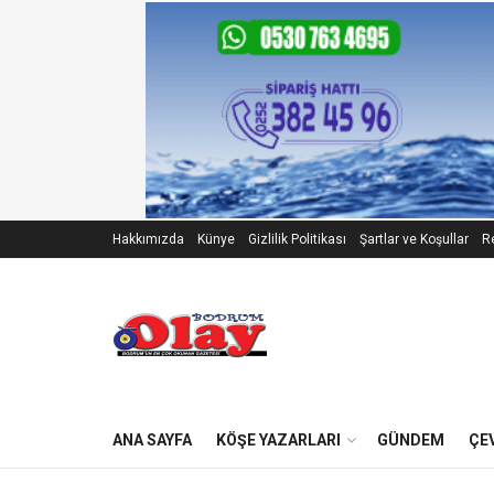
Hakkımızda
Künye
Gizlilik Politikası
Şartlar ve Koşullar
Re
ANA SAYFA
KÖŞE YAZARLARI
GÜNDEM
ÇE