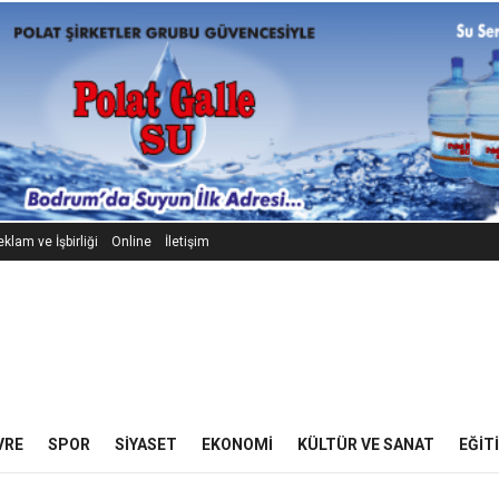
klam ve İşbirliği
Online
İletişim
VRE
SPOR
SIYASET
EKONOMI
KÜLTÜR VE SANAT
EĞIT