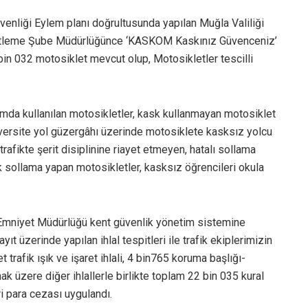
enliği Eylem planı doğrultusunda yapılan Muğla Valiliği
netleme Şube Müdürlüğünce ‘KASKOM Kaskınız Güvenceniz’
 bin 032 motosiklet mevcut olup, Motosikletler tescilli
ımda kullanılan motosikletler, kask kullanmayan motosiklet
niversite yol güzergâhı üzerinde motosiklete kasksız yolcu
rafikte şerit disiplinine riayet etmeyen, hatalı sollama
k sollama yapan motosikletler, kasksız öğrencileri okula
 Emniyet Müdürlüğü kent güvenlik yönetim sistemine
t üzerinde yapılan ihlal tespitleri ile trafik ekiplerimizin
rafik ışık ve işaret ihlali, 4 bin765 koruma başlığı-
ak üzere diğer ihlallerle birlikte toplam 22 bin 035 kural
ri para cezası uygulandı.