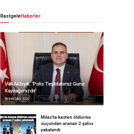
Rastgele
Haberler
Vali Akbıyık: ‘Polis Teşkilatımız Gurur
Kaynağımızdır’
9 NISAN 2026
Milas’ta kasten öldürme
suçundan aranan 2 şahıs
yakalandı