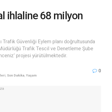
l ihlaline 68 milyon
 Trafik Güvenliği Eylem planı doğrultusunda
t Müdürlüğü Trafik Tescil ve Denetleme Şube
niz’ projesi yürütülmektedir.
0
leri
,
Son Dakika
,
Yaşam