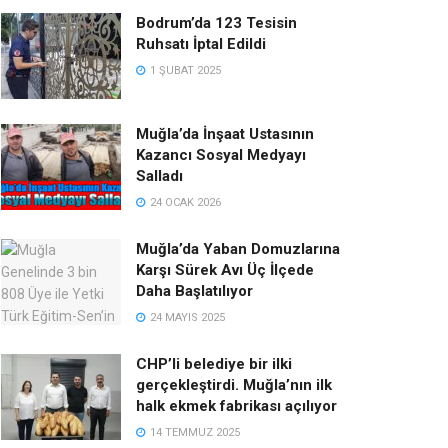
Bodrum’da 123 Tesisin
Ruhsatı İptal Edildi
1 ŞUBAT 2025
Muğla’da İnşaat Ustasının
Kazancı Sosyal Medyayı
Salladı
24 OCAK 2026
Muğla’da Yaban Domuzlarına
Karşı Sürek Avı Üç İlçede
Daha Başlatılıyor
24 MAYIS 2025
CHP’li belediye bir ilki
gerçekleştirdi. Muğla’nın ilk
halk ekmek fabrikası açılıyor
14 TEMMUZ 2025