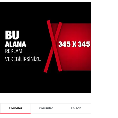
Trendler
Yorumlar
En son