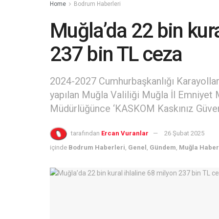
Home
Bodrum Haberleri
Muğla’da 22 bin kura
237 bin TL ceza
2024-2027 Cumhurbaşkanlığı Karayolları
yapılan Muğla Valiliği Muğla İl Emniye
Müdürlüğünce ‘KASKOM Kaskınız Güvence
tarafından
Ercan Vuranlar
26 Şubat 2025
içinde
Bodrum Haberleri
,
Genel
,
Gündem
,
Muğla Haber