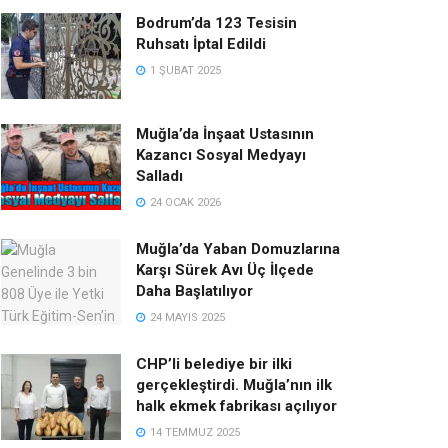
Bodrum’da 123 Tesisin
Ruhsatı İptal Edildi
1 ŞUBAT 2025
Muğla’da İnşaat Ustasının
Kazancı Sosyal Medyayı
Salladı
24 OCAK 2026
Muğla’da Yaban Domuzlarına
Karşı Sürek Avı Üç İlçede
Daha Başlatılıyor
24 MAYIS 2025
CHP’li belediye bir ilki
gerçekleştirdi. Muğla’nın ilk
halk ekmek fabrikası açılıyor
14 TEMMUZ 2025