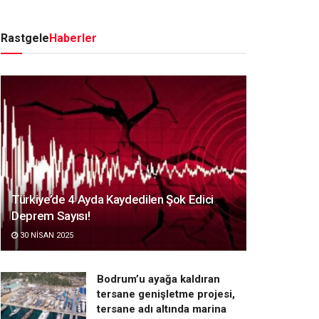
Rastgele
Haberler
Türkiye’de 4 Ayda Kaydedilen Şok Edici
Deprem Sayısı!
30 NISAN 2025
Bodrum’u ayağa kaldıran
tersane genişletme projesi,
tersane adı altında marina