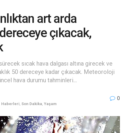
lıktan art arda
0 dereceye çıkacak,
k
 sürecek sıcak hava dalgası altına girecek ve
aklık 50 dereceye kadar çıkacak. Meteoroloji
 güncel hava durumu tahminleri...
0
 Haberleri
,
Son Dakika
,
Yaşam