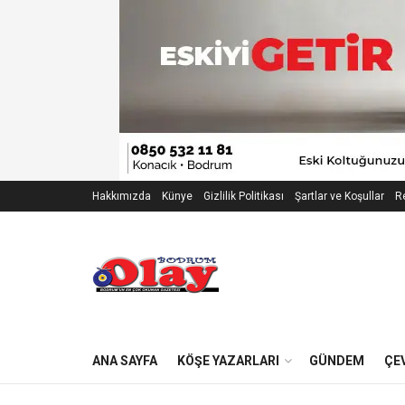
Hakkımızda
Künye
Gizlilik Politikası
Şartlar ve Koşullar
Re
ANA SAYFA
KÖŞE YAZARLARI
GÜNDEM
ÇE