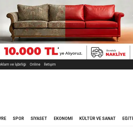
klam ve İşbirliği
Online
İletişim
VRE
SPOR
SIYASET
EKONOMI
KÜLTÜR VE SANAT
EĞIT