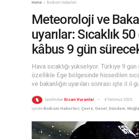
Home
Bodrum Haberleri
Meteoroloji ve Bakan
uyarılar: Sıcaklık 5
kâbus 9 gün sürece
Hava sıcaklığı yükseliyor. Türkiye 9 gün
özellikle Ege bölgesinde hissedilen sıc
ve bakanlığın uyarıları sonrası işte il il
tarafından
Ercan Vuranlar
4 Temmuz 2025
içinde
Bodrum Haberleri
,
Çevre
,
Genel
,
Gündem
,
Muğla