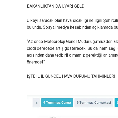
BAKANLIKTAN DA UYARI GELDİ
Ülkeyi saracak olan hava sıcaklığı ile ilgili Şehirc
bulundu. Sosyal medya hesabından açıklamada bulu
“Az önce Meteoroloji Genel Müdürlüğü’müzden aldı
ciddi derecede artış gösterecek. Bu da; hem sağ
açısından daha tedbirli olmamız gerektiği anlamın
önemde!”
İŞTE İL İL GÜNCEL HAVA DURUMU TAHMİNLERİ