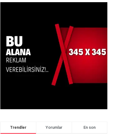
Trendler
Yorumlar
En son