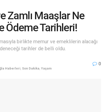
e Zamlı Maaşlar Ne
 Ödeme Tarihleri!
nmasıyla birlikte memur ve emeklilerin alacağı
deneceği tarihler de belli oldu.
0
la Haberleri
,
Son Dakika
,
Yaşam