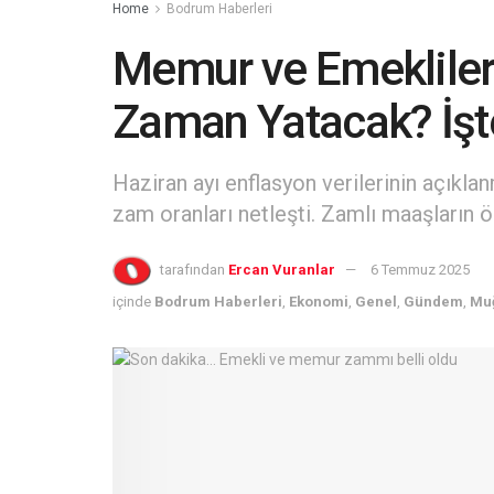
Home
Bodrum Haberleri
Memur ve Emekliler
Zaman Yatacak? İşte
Haziran ayı enflasyon verilerinin açıkla
zam oranları netleşti. Zamlı maaşların ö
tarafından
Ercan Vuranlar
6 Temmuz 2025
içinde
Bodrum Haberleri
,
Ekonomi
,
Genel
,
Gündem
,
Muğ