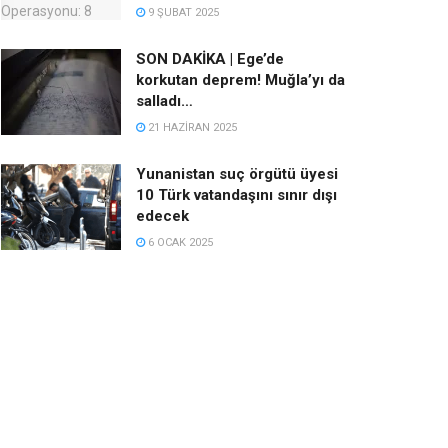
9 ŞUBAT 2025
SON DAKİKA | Ege’de
korkutan deprem! Muğla’yı da
salladı…
21 HAZIRAN 2025
Yunanistan suç örgütü üyesi
10 Türk vatandaşını sınır dışı
edecek
6 OCAK 2025