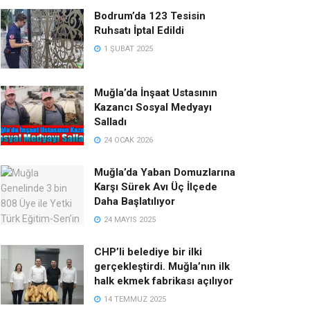
Bodrum’da 123 Tesisin
Ruhsatı İptal Edildi
1 ŞUBAT 2025
Muğla’da İnşaat Ustasının
Kazancı Sosyal Medyayı
Salladı
24 OCAK 2026
Muğla’da Yaban Domuzlarına
Karşı Sürek Avı Üç İlçede
Daha Başlatılıyor
24 MAYIS 2025
CHP’li belediye bir ilki
gerçekleştirdi. Muğla’nın ilk
halk ekmek fabrikası açılıyor
14 TEMMUZ 2025