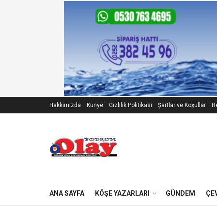
Hakkımızda
Künye
Gizlilik Politikası
Şartlar ve Koşullar
Re
ANA SAYFA
KÖŞE YAZARLARI
GÜNDEM
ÇE