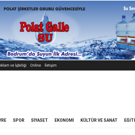
klam ve İşbirliği
Online
İletişim
VRE
SPOR
SIYASET
EKONOMI
KÜLTÜR VE SANAT
EĞIT