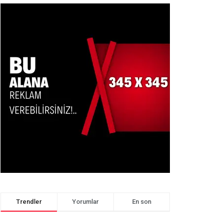
Trendler
Yorumlar
En son