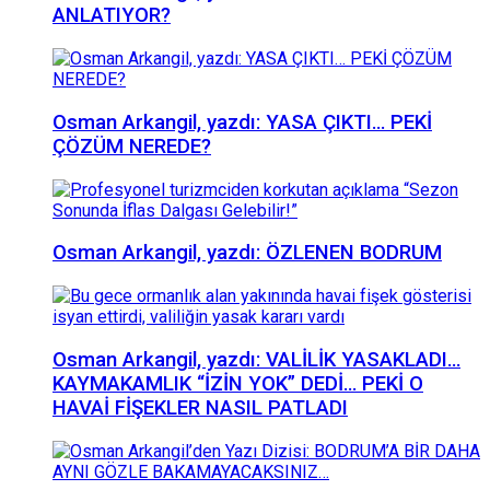
ANLATIYOR?
Osman Arkangil, yazdı: YASA ÇIKTI… PEKİ
ÇÖZÜM NEREDE?
Osman Arkangil, yazdı: ÖZLENEN BODRUM
Osman Arkangil, yazdı: VALİLİK YASAKLADI…
KAYMAKAMLIK “İZİN YOK” DEDİ… PEKİ O
HAVAİ FİŞEKLER NASIL PATLADI