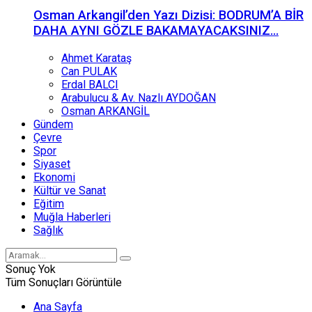
Osman Arkangil’den Yazı Dizisi: BODRUM’A BİR
DAHA AYNI GÖZLE BAKAMAYACAKSINIZ…
Ahmet Karataş
Can PULAK
Erdal BALCI
Arabulucu & Av. Nazlı AYDOĞAN
Osman ARKANGİL
Gündem
Çevre
Spor
Siyaset
Ekonomi
Kültür ve Sanat
Eğitim
Muğla Haberleri
Sağlık
Sonuç Yok
Tüm Sonuçları Görüntüle
Ana Sayfa