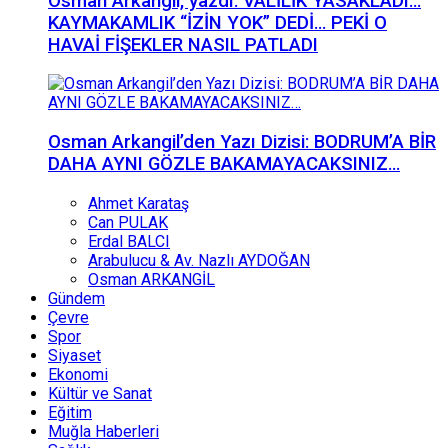
Osman Arkangil, yazdı: VALİLİK YASAKLADI…
KAYMAKAMLIK “İZİN YOK” DEDİ… PEKİ O
HAVAİ FİŞEKLER NASIL PATLADI
Osman Arkangil’den Yazı Dizisi: BODRUM’A BİR
DAHA AYNI GÖZLE BAKAMAYACAKSINIZ…
Ahmet Karataş
Can PULAK
Erdal BALCI
Arabulucu & Av. Nazlı AYDOĞAN
Osman ARKANGİL
Gündem
Çevre
Spor
Siyaset
Ekonomi
Kültür ve Sanat
Eğitim
Muğla Haberleri