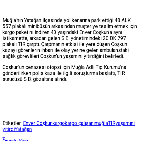
Muğla’nın Yatağan ilçesinde yol kenarına park ettiği 48 ALK
557 plakalı minibüsün arkasından müşteriye teslim e
tmek için
kargo paketini indiren 43 yaşındaki Enver Coşkun’a aynı
istikamette, arkadan gelen S.B. yönetimindeki 20 BK 797
plakalı TIR çarptı. Çarpmanın etkisi ile yere düşen Coşkun
kazayı görenlerin ihbarı ile olay yerine gelen ambulanstaki
sağlık görevlileri Coşkun’un yaşamını yitirdiğini belirledi.
Coşkun’un cenazesi otopsi için Muğla Adli Tıp Kurumu’na
gönderilirken polis kaza ile ilgili soruşturma başlattı, TIR
sürücüsü S.B. gözaltına alındı.
Etiketler:
Enver Coşkun
kargo
kargo çalışanı
muğla
TIR
yaşamını
yitirdi
Yatağan