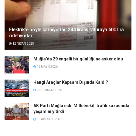
Elektrikte böyle çarpıyorlar: 244 liralık faturaya 500 lira
ödetiyorlar
12 NISAN 2025
Muğla’da 29 engelli bir günlüğüne asker oldu
15 MAYIS 2026
Hangi Araçlar Kapsam Dışında Kaldı?
25 TEMMUZ 2026
AK Parti Muğla eski Milletvekili trafik kazasında
yaşamını yitirdi
15 AĞUSTOS 2025