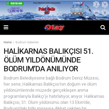
Home
Bodrum Haberleri
HALİKARNAS BALIKÇISI 51.
ÖLÜM YILDÖNÜMÜNDE
BODRUM’DA ANILIYOR
Bodrum Belediyesine bağlı Bodrum Deniz Müzesi,
her sene, Halikarnas Balıkçısı’nın doğum ve ölüm
yıldönümlerinde müzede gerçekleşen anma
programlarıyla Balıkçı’yı hatırlatıyor, anıyor. Halikarnas
Balıkçısı, 51. Ölüm yıldönümü olan 13 Ekim’de,
Bodrum’daki bitki mirasına dikkat çekilen bir