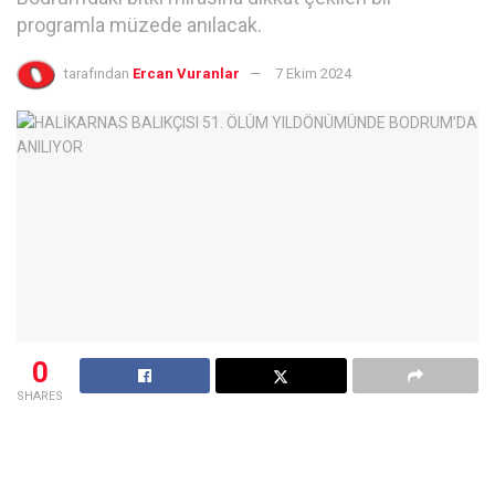
programla müzede anılacak.
tarafından
Ercan Vuranlar
7 Ekim 2024
0
SHARES