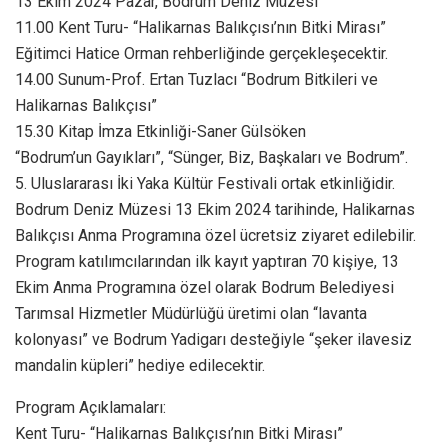
13 Ekim 2024 Pazar, Bodrum Deniz Müzesi
11.00 Kent Turu- “Halikarnas Balıkçısı’nın Bitki Mirası”
Eğitimci Hatice Orman rehberliğinde gerçekleşecektir.
14.00 Sunum-Prof. Ertan Tuzlacı “Bodrum Bitkileri ve
Halikarnas Balıkçısı”
15.30 Kitap İmza Etkinliği-Saner Gülsöken
“Bodrum’un Gayıkları”, “Sünger, Biz, Başkaları ve Bodrum”.
5. Uluslararası İki Yaka Kültür Festivali ortak etkinliğidir.
Bodrum Deniz Müzesi 13 Ekim 2024 tarihinde, Halikarnas
Balıkçısı Anma Programına özel ücretsiz ziyaret edilebilir.
Program katılımcılarından ilk kayıt yaptıran 70 kişiye, 13
Ekim Anma Programına özel olarak Bodrum Belediyesi
Tarımsal Hizmetler Müdürlüğü üretimi olan “lavanta
kolonyası” ve Bodrum Yadigarı desteğiyle “şeker ilavesiz
mandalin küpleri” hediye edilecektir.
Program Açıklamaları:
Kent Turu- “Halikarnas Balıkçısı’nın Bitki Mirası”