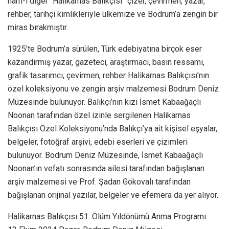
nam-ı diğer “Halikarnas Balıkçısı” çizer, çevirmen, yazar,
rehber, tarihçi kimlikleriyle ülkemize ve Bodrum’a zengin bir
miras bırakmıştır.
1925’te Bodrum’a sürülen, Türk edebiyatına birçok eser
kazandırmış yazar, gazeteci, araştırmacı, basın ressamı,
grafik tasarımcı, çevirmen, rehber Halikarnas Balıkçısı’nın
özel koleksiyonu ve zengin arşiv malzemesi Bodrum Deniz
Müzesinde bulunuyor. Balıkçı’nın kızı İsmet Kabaağaçlı
Noonan tarafından özel izinle sergilenen Halikarnas
Balıkçısı Özel Koleksiyonu’nda Balıkçı’ya ait kişisel eşyalar,
belgeler, fotoğraf arşivi, edebi eserleri ve çizimleri
bulunuyor. Bodrum Deniz Müzesinde, İsmet Kabaağaçlı
Noonan’ın vefatı sonrasında ailesi tarafından bağışlanan
arşiv malzemesi ve Prof. Şadan Gökovalı tarafından
bağışlanan orijinal yazılar, belgeler ve efemera da yer alıyor.
Halikarnas Balıkçısı 51. Ölüm Yıldönümü Anma Programı: