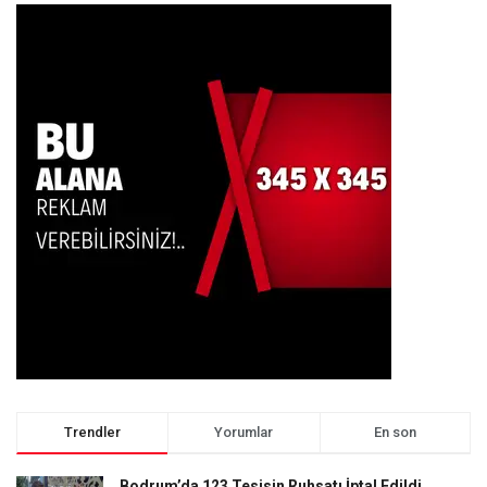
Trendler
Yorumlar
En son
Bodrum’da 123 Tesisin Ruhsatı İptal Edildi