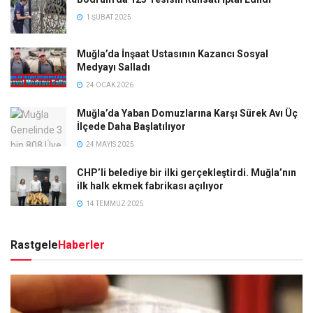
1 ŞUBAT 2025
Muğla’da İnşaat Ustasının Kazancı Sosyal
Medyayı Salladı
24 OCAK 2026
Muğla’da Yaban Domuzlarına Karşı Sürek Avı Üç
İlçede Daha Başlatılıyor
24 MAYIS 2025
CHP’li belediye bir ilki gerçekleştirdi. Muğla’nın
ilk halk ekmek fabrikası açılıyor
14 TEMMUZ 2025
Rastgele
Haberler