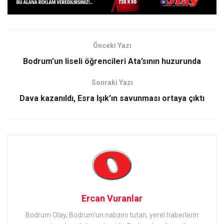
Önceki Yazı
Bodrum’un liseli öğrencileri Ata’sının huzurunda
Sonraki Yazı
Dava kazanıldı, Esra Işık’ın savunması ortaya çıktı
Ercan Vuranlar
Bodrum Olay, Bodrum'un nabzını tutan, yerel haberlerin