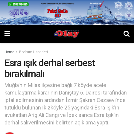
Home
Bodrum Haberleri
Esra ışık derhal serbest
bırakılmalı
Muğla’nın Milas ilçesine bağlı 7 köyde acele
kamulaştırma kararının Danıştay 6. Dairesi tarafından
iptal edilmesinin ardından İzmir Şakran Cezaevi’nde
tutuklu bulunan İkizköyle 25 yaşındaki Esra Işık’ın
avukatları Arig Ali Cangı ve İpek sarıca Esra Işık’ın
derhal salıverilmesini belirten açıklama yaptı.