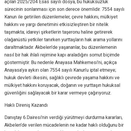
açılan 2025/204 Esas sayılı dosya, bu hukuksuzluk
sürecinin sonlanması için son derece önemlidir. 7554 sayılı
Kanun ile getirilen düzenlemeler, çevre hakkını, mülkiyet
hakkını ve yargı denetimini etkisizleştiren bir nitelik
taşımakta; idareyi şirketlerin taşeronu haline getirerek
olağanüstü yetkiler tanırken yurttaşların hak arama yollarını
daraltmaktadır. Akbelen’de yaşananlar, bu düzenlemenin
nasıl bir hak ihlali rejimine kapı araladığını somut biçimde
göstermiştir. Bu nedenle Anayasa Mahkemesi’ni, açıkça
Anayasa’ya aykırı olan 7554 sayılı Kanun’u iptal etmeye;
hukuk devleti ilkesini, sağlıklı çevrede yaşama hakkını ve
mülkiyet hakkını koruyacak, doğanın ve yurttaşın hukuksal
güvenliğini sağlayacak bir karar vermeye çağırıyoruz.
Haklı Direniş Kazandı
Danıştay 6.Dairesi’nin verdiği yürütmeyi durdurma kararları,
Akbelen’de verilen mücadelenin ne kadar haklı olduğunu bir