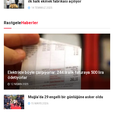
ilk halk ekmek fabrikası açılıyor
14 TEMMUZ 2025
Rastgele
Haberler
Elektrikte böyle çarpıyorlar: 244 liralık faturaya 500 lira
ödetiyorlar
12 NISAN 2025
Muğla’da 29 engelli bir günlüğüne asker oldu
15 MAYIS 2026