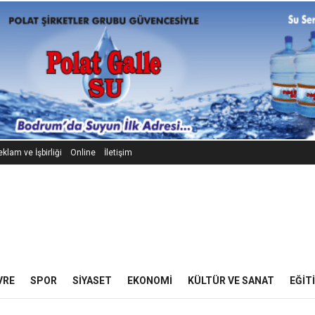
klam ve İşbirliği
Online
İletişim
VRE
SPOR
SIYASET
EKONOMI
KÜLTÜR VE SANAT
EĞIT