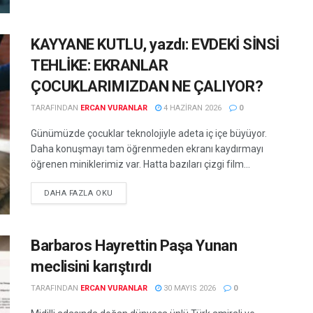
KAYYANE KUTLU, yazdı: EVDEKİ SİNSİ
TEHLİKE: EKRANLAR
ÇOCUKLARIMIZDAN NE ÇALIYOR?
TARAFINDAN
ERCAN VURANLAR
4 HAZIRAN 2026
0
Günümüzde çocuklar teknolojiyle adeta iç içe büyüyor.
Daha konuşmayı tam öğrenmeden ekranı kaydırmayı
öğrenen miniklerimiz var. Hatta bazıları çizgi film...
DETAILS
DAHA FAZLA OKU
Barbaros Hayrettin Paşa Yunan
meclisini karıştırdı
TARAFINDAN
ERCAN VURANLAR
30 MAYIS 2026
0