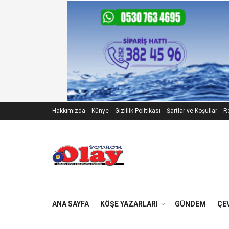
Hakkımızda
Künye
Gizlilik Politikası
Şartlar ve Koşullar
Re
ANA SAYFA
KÖŞE YAZARLARI
GÜNDEM
ÇE