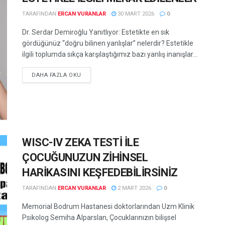
TARAFINDAN
ERCAN VURANLAR
30 MART 2026
0
Dr. Serdar Demiroğlu Yanıtlıyor: Estetikte en sık
gördüğünüz “doğru bilinen yanlışlar” nelerdir? Estetikle
ilgili toplumda sıkça karşılaştığımız bazı yanlış inanışlar...
DETAILS
DAHA FAZLA OKU
WISC-IV ZEKA TESTİ İLE
ÇOCUĞUNUZUN ZİHİNSEL
HARİKASINI KEŞFEDEBİLİRSİNİZ
TARAFINDAN
ERCAN VURANLAR
2 MART 2026
0
Memorial Bodrum Hastanesi doktorlarından Uzm Klinik
Psikolog Semiha Alparslan, Çocuklarınızın bilişsel