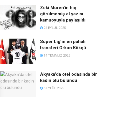
Zeki Müren’in hiç
görülmemiş el yazısı
kamuoyuyla paylaşıldı
24 EYLÜL 2025
Süper Lig’in en pahalı
transferi Orkun Kökçü
14 TEMMUZ 2025
Akyaka’da otel odasında bir
kadın ölü bulundu
5 EYLÜL 2025