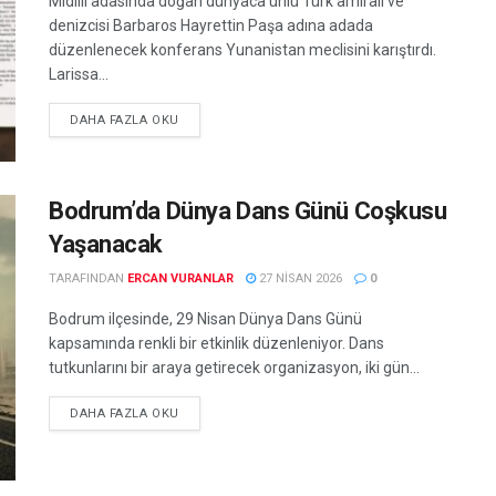
Midilli adasında doğan dünyaca ünlü Türk amirali ve
denizcisi Barbaros Hayrettin Paşa adına adada
düzenlenecek konferans Yunanistan meclisini karıştırdı.
Larissa...
DETAILS
DAHA FAZLA OKU
Bodrum’da Dünya Dans Günü Coşkusu
Yaşanacak
TARAFINDAN
ERCAN VURANLAR
27 NISAN 2026
0
Bodrum ilçesinde, 29 Nisan Dünya Dans Günü
kapsamında renkli bir etkinlik düzenleniyor. Dans
tutkunlarını bir araya getirecek organizasyon, iki gün...
DETAILS
DAHA FAZLA OKU