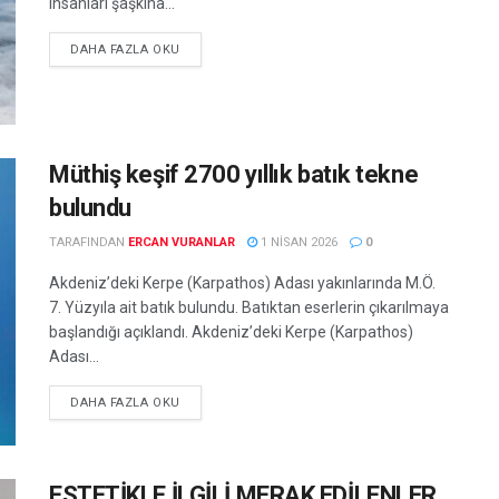
insanları şaşkına...
DETAILS
DAHA FAZLA OKU
Müthiş keşif 2700 yıllık batık tekne
bulundu
TARAFINDAN
ERCAN VURANLAR
1 NISAN 2026
0
Akdeniz’deki Kerpe (Karpathos) Adası yakınlarında M.Ö.
7. Yüzyıla ait batık bulundu. Batıktan eserlerin çıkarılmaya
başlandığı açıklandı. Akdeniz’deki Kerpe (Karpathos)
Adası...
DETAILS
DAHA FAZLA OKU
ESTETİKLE İLGİLİ MERAK EDİLENLER