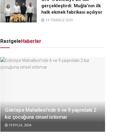
gerçekleştirdi. Muğla’nın ilk
halk ekmek fabrikası açılıyor
14 TEMMUZ 2025
Rastgele
Haberler
Göktepe Mahallesi’nde 6 ve 9 yaşındaki 2
kız çocuğuna cinsel istismar
19 EYLÜL 2024