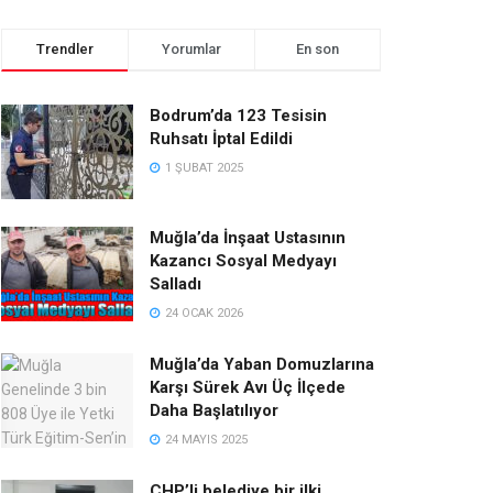
Trendler
Yorumlar
En son
Bodrum’da 123 Tesisin
Ruhsatı İptal Edildi
1 ŞUBAT 2025
Muğla’da İnşaat Ustasının
Kazancı Sosyal Medyayı
Salladı
24 OCAK 2026
Muğla’da Yaban Domuzlarına
Karşı Sürek Avı Üç İlçede
Daha Başlatılıyor
24 MAYIS 2025
CHP’li belediye bir ilki