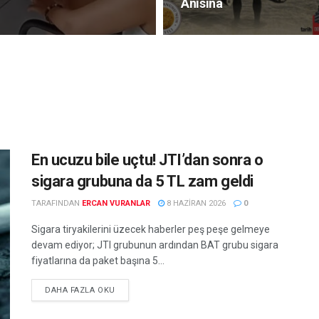
Anısına
En ucuzu bile uçtu! JTI’dan sonra o
sigara grubuna da 5 TL zam geldi
TARAFINDAN
ERCAN VURANLAR
8 HAZIRAN 2026
0
Sigara tiryakilerini üzecek haberler peş peşe gelmeye
devam ediyor; JTI grubunun ardından BAT grubu sigara
fiyatlarına da paket başına 5...
DETAILS
DAHA FAZLA OKU