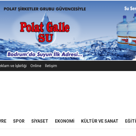
klam ve İşbirliği
Online
İletişim
VRE
SPOR
SIYASET
EKONOMI
KÜLTÜR VE SANAT
EĞIT