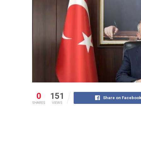
0
151
Share on Faceboo
SHARES
VIEWS