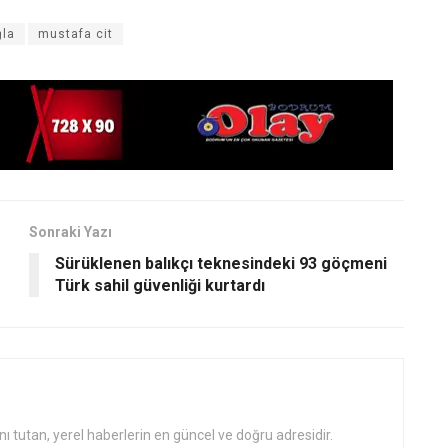
la
mustafa cit
Sonraki Yazı
Sürüklenen balıkçı teknesindeki 93 göçmeni
Türk sahil güvenliği kurtardı
tutan, yerel haberlerin en güncel ve doğru adresidir.