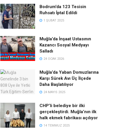
Bodrum’da 123 Tesisin
Ruhsatı İptal Edildi
1 ŞUBAT 2025
Muğla’da İnşaat Ustasının
Kazancı Sosyal Medyayı
Salladı
24 OCAK 2026
Muğla’da Yaban Domuzlarına
Karşı Sürek Avı Üç İlçede
Daha Başlatılıyor
24 MAYIS 2025
CHP’li belediye bir ilki
gerçekleştirdi. Muğla’nın ilk
halk ekmek fabrikası açılıyor
14 TEMMUZ 2025