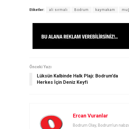
Etiketler:
ali sırmalı
Bodrum
kaymakam
muğ
Önceki Yazı
Lüksün Kalbinde Halk Plajı: Bodrum’da
Herkes İçin Deniz Keyfi
Ercan Vuranlar
Bodrum Olay, Bodrum'un nabzını 