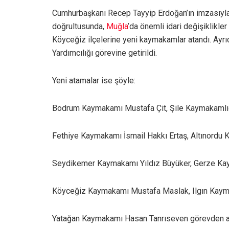
Cumhurbaşkanı Recep Tayyip Erdoğan’ın imzasıyl
doğrultusunda,
Muğla
’da önemli idari değişiklikler
Köyceğiz ilçelerine yeni kaymakamlar atandı. Ayrı
Yardımcılığı görevine getirildi.
Yeni atamalar ise şöyle:
Bodrum Kaymakamı Mustafa Çit, Şile Kaymakamlığı’n
Fethiye Kaymakamı İsmail Hakkı Ertaş, Altınordu K
Seydikemer Kaymakamı Yıldız Büyüker, Gerze Kayma
Köyceğiz Kaymakamı Mustafa Maslak, Ilgın Kaymak
Yatağan Kaymakamı Hasan Tanrıseven görevden alın