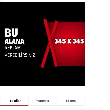
Trendler
Yorumlar
En son