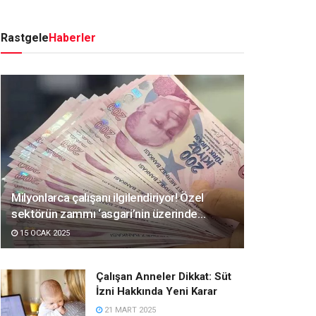
Rastgele
Haberler
Milyonlarca çalışanı ilgilendiriyor! Özel
sektörün zammı ‘asgari’nin üzerinde…
15 OCAK 2025
Çalışan Anneler Dikkat: Süt
İzni Hakkında Yeni Karar
21 MART 2025