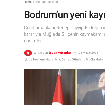
Home
Bodrum Haberleri
Bodrum’un yeni kay
Cumhurbaşkanı Recep Tayyip Erdoğan’ın
kararıyla Muğla’da 5 ilçenin kaymakamı d
o isimler...
tarafından
Ercan Vuranlar
28 Mayıs 2025
içinde
Bodrum Haberleri
,
Genel
,
Gündem
,
Muğla Haber