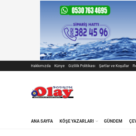
Hakkımızda
Künye
Gizlilik Politikası
Şartlar ve Koşullar
Re
ANA SAYFA
KÖŞE YAZARLARI
GÜNDEM
ÇE