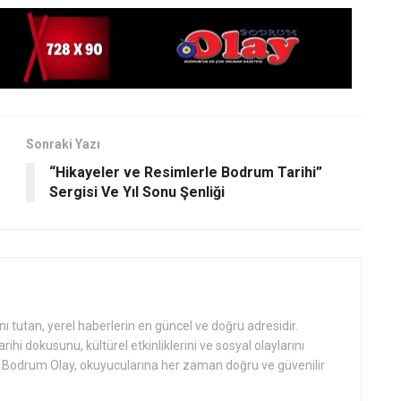
Sonraki Yazı
“Hikayeler ve Resimlerle Bodrum Tarihi”
Sergisi Ve Yıl Sonu Şenliği
tutan, yerel haberlerin en güncel ve doğru adresidir.
hi dokusunu, kültürel etkinliklerini ve sosyal olaylarını
an Bodrum Olay, okuyucularına her zaman doğru ve güvenilir