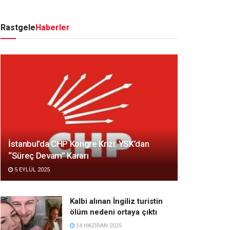
Rastgele
Haberler
İstanbul’da CHP Kongre Krizi: YSK’dan
“Süreç Devam” Kararı
5 EYLÜL 2025
Kalbi alınan İngiliz turistin
ölüm nedeni ortaya çıktı
14 HAZIRAN 2025