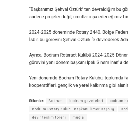
“Başkanımız Şehval Öztürk’ ten devraldığım bu göre
sadece projeler değil, umutlar inşa edeceğimiz bi
2024-2025 döneminde Rotary 2440. Bölge Federas
İsbir, bu görevini Şehval Öztürk ‘e devrederek Adn
Ayrıca, Bodrum Rotaract Kulübü 2024-2025 Dönemi
görevini yeni dönem başkanı İpek Sinem İnan’ a dev
Yeni dönemde Bodrum Rotary Kulübü, toplumda fark
kooperatifleri, gençlik ve yerel kalkınma gibi al
Etiketler:
Bodrum
bodrum gazeteleri
bodrum ha
Bodrum Rotary Kulübü Başkanı Ömer Başbuğ
Bod
devir teslim töreni
muğla