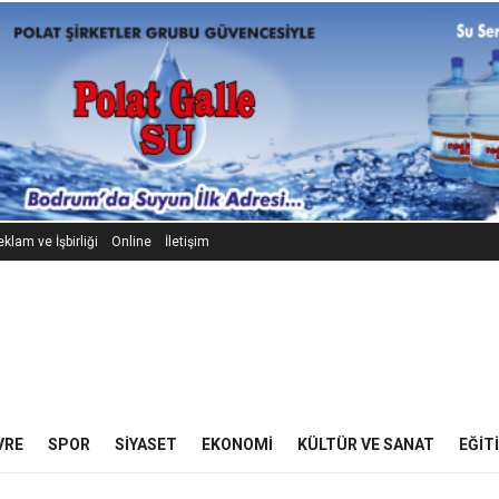
klam ve İşbirliği
Online
İletişim
VRE
SPOR
SIYASET
EKONOMI
KÜLTÜR VE SANAT
EĞIT