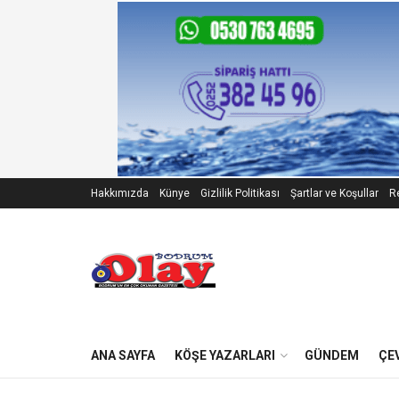
Hakkımızda
Künye
Gizlilik Politikası
Şartlar ve Koşullar
Re
ANA SAYFA
KÖŞE YAZARLARI
GÜNDEM
ÇE