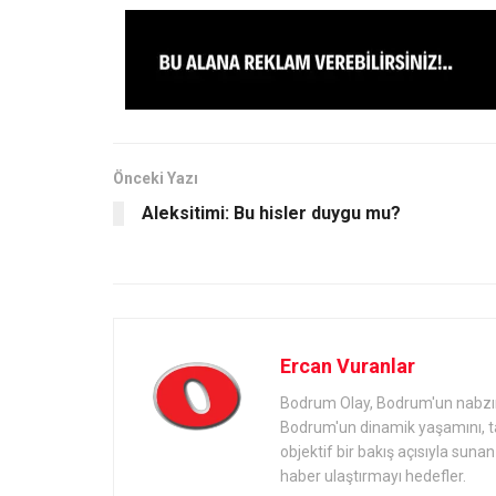
Önceki Yazı
Aleksitimi: Bu hisler duygu mu?
Ercan Vuranlar
Bodrum Olay, Bodrum'un nabzını 
Bodrum'un dinamik yaşamını, tari
objektif bir bakış açısıyla sun
haber ulaştırmayı hedefler.