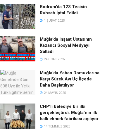
Bodrum’da 123 Tesisin
Ruhsatı İptal Edildi
1 ŞUBAT 2025
Muğla’da İnşaat Ustasının
Kazancı Sosyal Medyayı
Salladı
24 OCAK 2026
Muğla’da Yaban Domuzlarına
Karşı Sürek Avı Üç İlçede
Daha Başlatılıyor
24 MAYIS 2025
CHP’li belediye bir ilki
gerçekleştirdi. Muğla’nın ilk
halk ekmek fabrikası açılıyor
14 TEMMUZ 2025