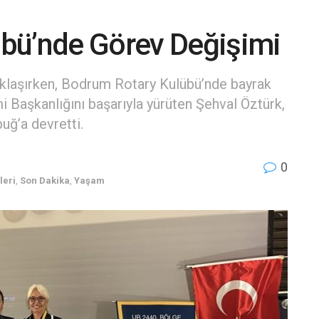
bü’nde Görev Değişimi
laşırken, Bodrum Rotary Kulübü’nde bayrak
 Başkanlığını başarıyla yürüten Şehval Öztürk,
ğ’a devretti.
0
leri
,
Son Dakika
,
Yaşam