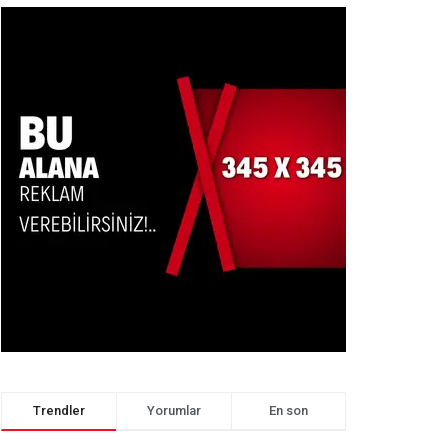
Trendler
Yorumlar
En son