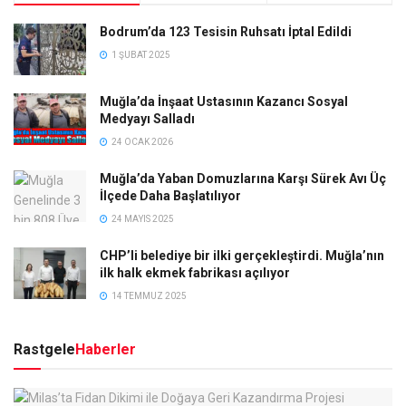
Bodrum’da 123 Tesisin Ruhsatı İptal Edildi
1 ŞUBAT 2025
Muğla’da İnşaat Ustasının Kazancı Sosyal
Medyayı Salladı
24 OCAK 2026
Muğla’da Yaban Domuzlarına Karşı Sürek Avı Üç
İlçede Daha Başlatılıyor
24 MAYIS 2025
CHP’li belediye bir ilki gerçekleştirdi. Muğla’nın
ilk halk ekmek fabrikası açılıyor
14 TEMMUZ 2025
Rastgele
Haberler