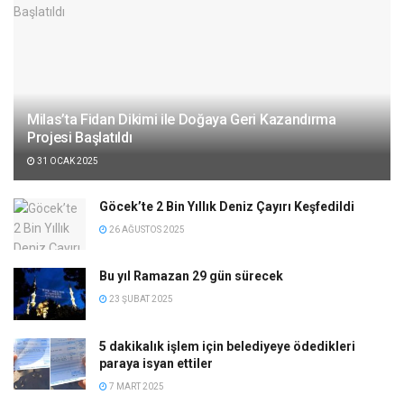
Milas’ta Fidan Dikimi ile Doğaya Geri Kazandırma
Projesi Başlatıldı
31 OCAK 2025
Göcek’te 2 Bin Yıllık Deniz Çayırı Keşfedildi
26 AĞUSTOS 2025
Bu yıl Ramazan 29 gün sürecek
23 ŞUBAT 2025
5 dakikalık işlem için belediyeye ödedikleri
paraya isyan ettiler
7 MART 2025