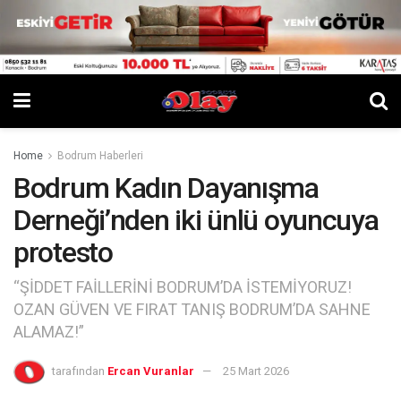
Home
Bodrum Haberleri
Bodrum Kadın Dayanışma
Derneği’nden iki ünlü oyuncuya
protesto
“ŞİDDET FAİLLERİNİ BODRUM’DA İSTEMİYORUZ!
OZAN GÜVEN VE FIRAT TANIŞ BODRUM’DA SAHNE
ALAMAZ!”
tarafından
Ercan Vuranlar
25 Mart 2026