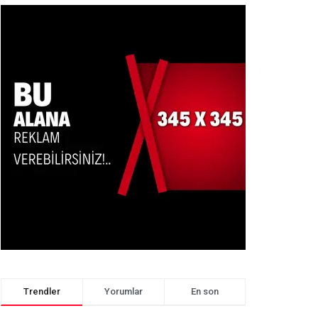
Trendler
Yorumlar
En son