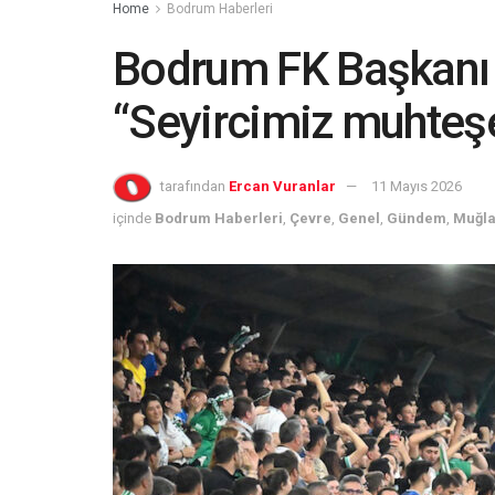
Home
Bodrum Haberleri
Bodrum FK Başkanı 
“Seyircimiz muhteş
tarafından
Ercan Vuranlar
11 Mayıs 2026
içinde
Bodrum Haberleri
,
Çevre
,
Genel
,
Gündem
,
Muğla