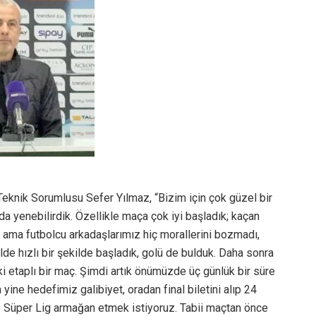
knik Sorumlusu Sefer Yılmaz, “Bizim için çok güzel bir
ı da yenebilirdik. Özellikle maça çok iyi başladık; kaçan
k ama futbolcu arkadaşlarımız hiç morallerini bozmadı,
lde hızlı bir şekilde başladık, golü de bulduk. Daha sonra
 iki etaplı bir maç. Şimdi artık önümüzde üç günlük bir süre
 yine hedefimiz galibiyet, oradan final biletini alıp 24
e Süper Lig armağan etmek istiyoruz. Tabii maçtan önce