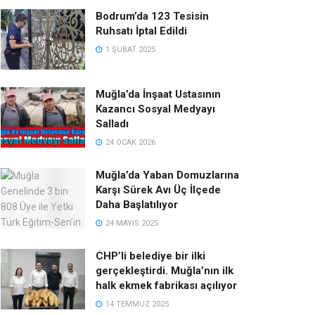
Bodrum’da 123 Tesisin
Ruhsatı İptal Edildi
1 ŞUBAT 2025
Muğla’da İnşaat Ustasının
Kazancı Sosyal Medyayı
Salladı
24 OCAK 2026
Muğla’da Yaban Domuzlarına
Karşı Sürek Avı Üç İlçede
Daha Başlatılıyor
24 MAYIS 2025
CHP’li belediye bir ilki
gerçekleştirdi. Muğla’nın ilk
halk ekmek fabrikası açılıyor
14 TEMMUZ 2025