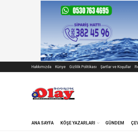
Hakkımızda
Künye
Gizlilik Politikası
Şartlar ve Koşullar
Re
ANA SAYFA
KÖŞE YAZARLARI
GÜNDEM
ÇE