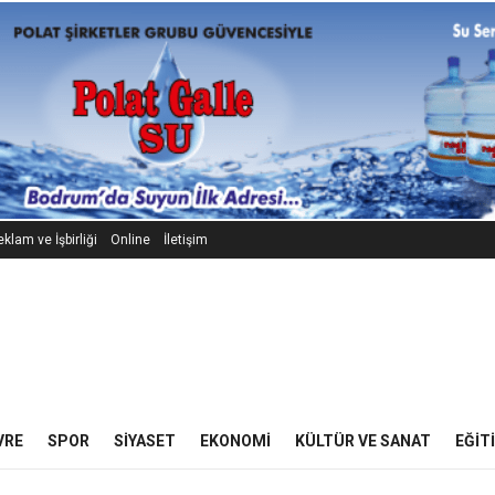
klam ve İşbirliği
Online
İletişim
VRE
SPOR
SIYASET
EKONOMI
KÜLTÜR VE SANAT
EĞIT