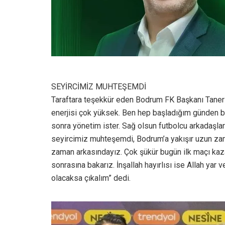
SEYİRCİMİZ MUHTEŞEMDİ
Taraftara teşekkür eden Bodrum FK Başkanı Taner 
enerjisi çok yüksek. Ben hep başladığım günden ber
sonra yönetim ister. Sağ olsun futbolcu arkadaşla
seyircimiz muhteşemdi, Bodrum’a yakışır uzun zam
zaman arkasındayız. Çok şükür bugün ilk maçı kaza
sonrasına bakarız. İnşallah hayırlısı ise Allah yar
olacaksa çıkalım” dedi.