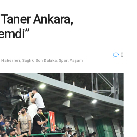
Taner Ankara,
emdi”
0
 Haberleri
,
Sağlık
,
Son Dakika
,
Spor
,
Yaşam