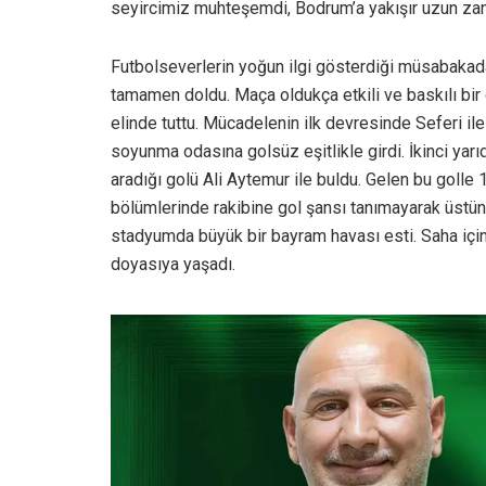
seyircimiz muhteşemdi, Bodrum’a yakışır uzun za
Futbolseverlerin yoğun ilgi gösterdiği müsabakada,
tamamen doldu. Maça oldukça etkili ve baskılı bir
elinde tuttu. Mücadelenin ilk devresinde Seferi i
soyunma odasına golsüz eşitlikle girdi. İkinci yarıd
aradığı golü Ali Aytemur ile buldu. Gelen bu golle
bölümlerinde rakibine gol şansı tanımayarak üstün
stadyumda büyük bir bayram havası esti. Saha içind
doyasıya yaşadı.