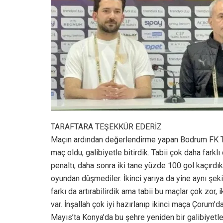
TARAFTARA TEŞEKKÜR EDERİZ
Maçın ardından değerlendirme yapan Bodrum FK Te
maç oldu, galibiyetle bitirdik. Tabii çok daha farkl
penaltı, daha sonra iki tane yüzde 100 gol kaçırdı
oyundan düşmediler. İkinci yarıya da yine aynı şeki
farkı da artırabilirdik ama tabii bu maçlar çok zor,
var. İnşallah çok iyi hazırlanıp ikinci maça Çorum’da
Mayıs’ta Konya’da bu şehre yeniden bir galibiyetl