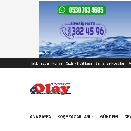
Hakkımızda
Künye
Gizlilik Politikası
Şartlar ve Koşullar
Re
ANA SAYFA
KÖŞE YAZARLARI
GÜNDEM
ÇE