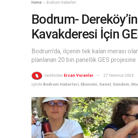
Home
Bodrum Haberleri
Bodrum- Dereköy’in
Kavakderesi İçin G
Bodrum’da, ilçenin tek kalan merası ol
planlanan 20 bin panellik GES projesine
tarafından
Ercan Vuranlar
27 Temmuz 2024
içinde
Bodrum Haberleri
,
Ekonomi
,
Genel
,
Gündem
,
Muğ