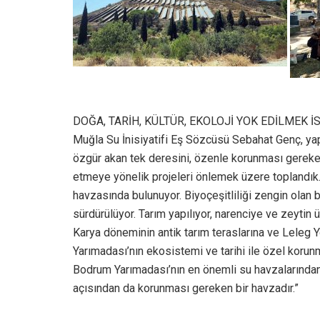
DOĞA, TARİH, KÜLTÜR, EKOLOJİ YOK EDİLMEK İ
Muğla Su İnisiyatifi Eş Sözcüsü Sebahat Genç, yap
özgür akan tek deresini, özenle korunması gereken b
etmeye yönelik projeleri önlemek üzere toplandık.
havzasında bulunuyor. Biyoçeşitliliği zengin olan 
sürdürülüyor. Tarım yapılıyor, narenciye ve zeytin 
Karya döneminin antik tarım teraslarına ve Leleg 
Yarımadası’nın ekosistemi ve tarihi ile özel koru
Bodrum Yarımadası’nın en önemli su havzalarından 
açısından da korunması gereken bir havzadır.”