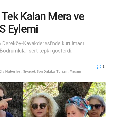
 Tek Kalan Mera ve
ES Eylemi
an Dereköy-Kavakderesi’nde kurulması
 Bodrumlular sert tepki gösterdi.
0
la Haberleri
,
Siyaset
,
Son Dakika
,
Turizm
,
Yaşam