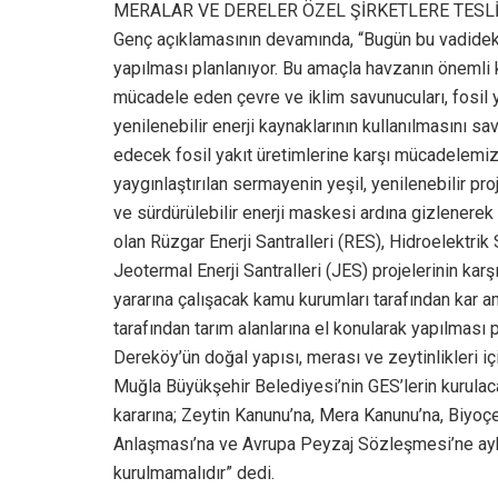
MERALAR VE DERELER ÖZEL ŞİRKETLERE TESL
Genç açıklamasının devamında, “Bugün bu vadideki
yapılması planlanıyor. Bu amaçla havzanın önemli kı
mücadele eden çevre ve iklim savunucuları, fosil 
yenilenebilir enerji kaynaklarının kullanılmasını sa
edecek fosil yakıt üretimlerine karşı mücadelemiz 
yaygınlaştırılan sermayenin yeşil, yenilenebilir pro
ve sürdürülebilir enerji maskesi ardına gizlenerek
olan Rüzgar Enerji Santralleri (RES), Hidroelektrik 
Jeotermal Enerji Santralleri (JES) projelerinin karşı
yararına çalışacak kamu kurumları tarafından kar 
tarafından tarım alanlarına el konularak yapılmas
Dereköy’ün doğal yapısı, merası ve zeytinlikleri iç
Muğla Büyükşehir Belediyesi’nin GES’lerin kurulacağ
kararına; Zeytin Kanunu’na, Mera Kanunu’na, Biyoçe
Anlaşması’na ve Avrupa Peyzaj Sözleşmesi’ne aykır
kurulmamalıdır” dedi.