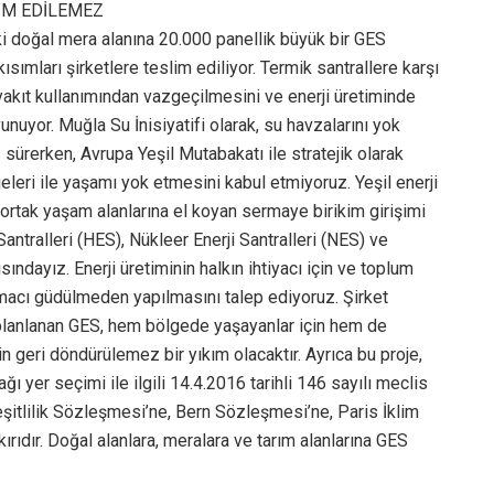
İM EDİLEMEZ
 doğal mera alanına 20.000 panellik büyük bir GES
sımları şirketlere teslim ediliyor. Termik santrallere karşı
yakıt kullanımından vazgeçilmesini ve enerji üretiminde
vunuyor. Muğla Su İnisiyatifi olarak, su havzalarını yok
sürerken, Avrupa Yeşil Mutabakatı ile stratejik olarak
jeleri ile yaşamı yok etmesini kabul etmiyoruz. Yeşil enerji
 ortak yaşam alanlarına el koyan sermaye birikim girişimi
Santralleri (HES), Nükleer Enerji Santralleri (NES) ve
sındayız. Enerji üretiminin halkın ihtiyacı için ve toplum
amacı güdülmeden yapılmasını talep ediyoruz. Şirket
ı planlanan GES, hem bölgede yaşayanlar için hem de
in geri döndürülemez bir yıkım olacaktır. Ayrıca bu proje,
ı yer seçimi ile ilgili 14.4.2016 tarihli 146 sayılı meclis
şitlilik Sözleşmesi’ne, Bern Sözleşmesi’ne, Paris İklim
ıdır. Doğal alanlara, meralara ve tarım alanlarına GES