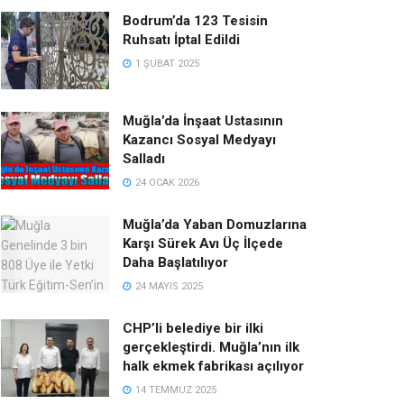
Bodrum’da 123 Tesisin
Ruhsatı İptal Edildi
1 ŞUBAT 2025
Muğla’da İnşaat Ustasının
Kazancı Sosyal Medyayı
Salladı
24 OCAK 2026
Muğla’da Yaban Domuzlarına
Karşı Sürek Avı Üç İlçede
Daha Başlatılıyor
24 MAYIS 2025
CHP’li belediye bir ilki
gerçekleştirdi. Muğla’nın ilk
halk ekmek fabrikası açılıyor
14 TEMMUZ 2025