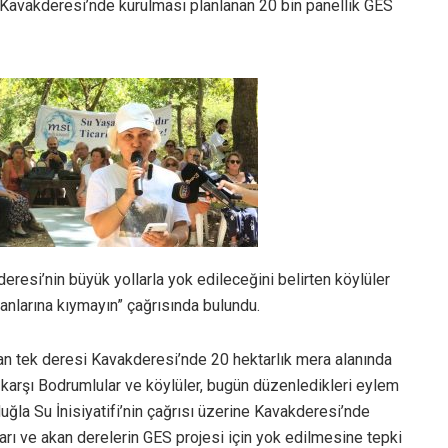
-Kavakderesi’nde kurulması planlanan 20 bin panellik GES
resi’nin büyük yollarla yok edileceğini belirten köylüler
lanlarına kıymayın” çağrısında bulundu.
kan tek deresi Kavakderesi’nde 20 hektarlık mera alanında
 karşı Bodrumlular ve köylüler, bugün düzenledikleri eylem
Muğla Su İnisiyatifi’nin çağrısı üzerine Kavakderesi’nde
arı ve akan derelerin GES projesi için yok edilmesine tepki