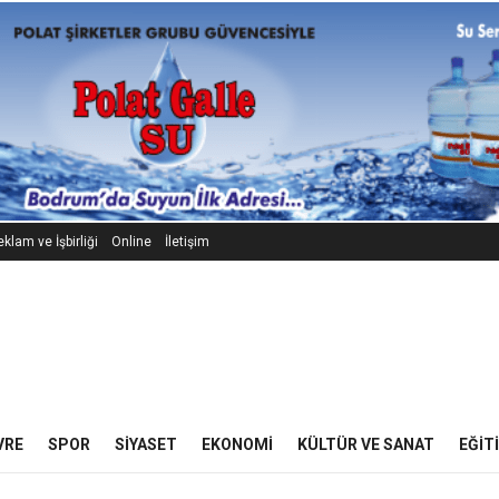
klam ve İşbirliği
Online
İletişim
VRE
SPOR
SIYASET
EKONOMI
KÜLTÜR VE SANAT
EĞIT