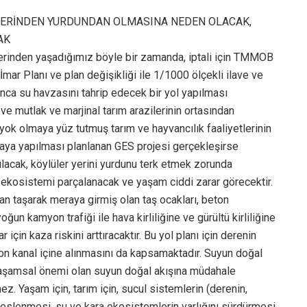
YERİNDEN YURDUNDAN OLMASINA NEDEN OLACAK,
AK
erinden yaşadığımız böyle bir zamanda, iptali için TMMOB
mar Planı ve plan değişikliği ile 1/1000 ölçekli ilave ve
nca su havzasını tahrip edecek bir yol yapılması
e mutlak ve marjinal tarım arazilerinin ortasından
yok olmaya yüz tutmuş tarım ve hayvancılık faaliyetlerinin
ya yapılması planlanan GES projesi gerçekleşirse
lacak, köylüler yerini yurdunu terk etmek zorunda
in ekosistemi parçalanacak ve yaşam ciddi zarar görecektir.
dan taşarak meraya girmiş olan taş ocakları, beton
oğun kamyon trafiği ile hava kirliliğine ve gürültü kirliliğine
için kaza riskini arttıracaktır. Bu yol planı için derenin
ton kanal içine alınmasını da kapsamaktadır. Suyun doğal
Yaşamsal önemi olan suyun doğal akışına müdahale
. Yaşam için, tarım için, sucul sistemlerin (derenin,
n beslenmesi, su ve kara ekosistemlerin varlığını sürdürmesi