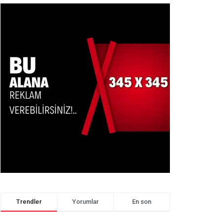
Trendler
Yorumlar
En son