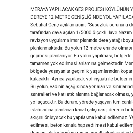
MERAYA YAPILACAK GES PROJESİ KÖYLÜNÜN 
DEREYE 12 METRE GENİŞLİĞİNDE YOL YAPILAC
Sebahat Genç açıklamasını, “Susuzluk sorununu d
tarafından dava açılan 1/5000 ölçekli İlave Nazım İ
revizyon uygulama imar planında dere yatağı boyu
planlanmaktadır. Bu yolun 12 metre eninde olması v
geçmesi planlanıyor. Bu yolun yapılması, bölgede 
tamamen yok edilmesi anlamına gelmektedir. Mera
bölgede yaşayanlar geçimlik yaşamlarından koparı
kalacaktır. Ayrıca yapılacak yol inşaatı ile bölgen
Bu yolun, vadinin aşağısında yer alan ve sınırların
santralleri ve katı atık alanına bağlanacak olması, y
yol açacaktır. Bu durum, yörede yaşayan tüm canlılar 
ıslahı adına planlanan kanal çalışması, derenin be
akışını önleyecek bu yapılaşma kabul edilemez. 
edilmesi, beton kanala hapsedilmesi kabul edilemez
denizin, akiferlerin) yüzey ve yeraltı akışlarında