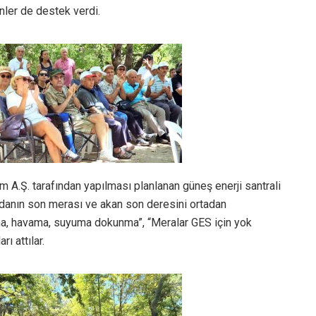
nler de destek verdi.
m A.Ş. tarafından yapılması planlanan güneş enerji santrali
adanın son merası ve akan son deresini ortadan
ğıma, havama, suyuma dokunma”, “Meralar GES için yok
ı attılar.