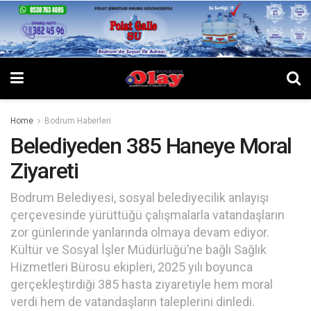
Home
Bodrum Haberleri
Belediyeden 385 Haneye Moral
Ziyareti
Bodrum Belediyesi, sosyal belediyecilik anlayışı
çerçevesinde yürüttüğü çalışmalarla vatandaşların
zor günlerinde yanlarında olmaya devam ediyor.
Kültür ve Sosyal İşler Müdürlüğü’ne bağlı Sağlık
Hizmetleri Bürosu ekipleri, 2025 yılı boyunca
gerçekleştirdiği 385 hasta ziyaretiyle hem moral
verdi hem de vatandaşların taleplerini dinledi.