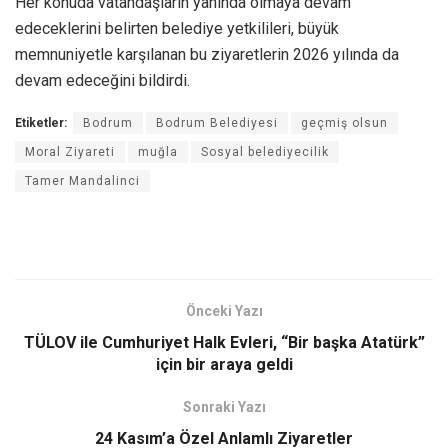
Her konuda vatandaşların yanında olmaya devam
edeceklerini belirten belediye yetkilileri, büyük
memnuniyetle karşılanan bu ziyaretlerin 2026 yılında da
devam edeceğini bildirdi.
Etiketler:
Bodrum
Bodrum Belediyesi
geçmiş olsun
Moral Ziyareti
muğla
Sosyal belediyecilik
Tamer Mandalinci
Önceki Yazı
TÜLOV ile Cumhuriyet Halk Evleri, “Bir başka Atatürk”
için bir araya geldi
Sonraki Yazı
24 Kasım’a Özel Anlamlı Ziyaretler