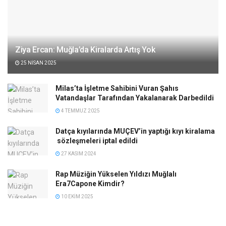
Ziya Ercan: Muğla’da Kiralarda Artış Yok
25 NISAN 2025
Milas’ta İşletme Sahibini Vuran Şahıs
Vatandaşlar Tarafından Yakalanarak Darbedildi
4 TEMMUZ 2025
Datça kıyılarında MUÇEV’in yaptığı kıyı kiralama
sözleşmeleri iptal edildi
27 KASIM 2024
Rap Müziğin Yükselen Yıldızı Muğlalı
Era7Capone Kimdir?
10 EKIM 2025