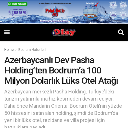
Home
Bodrum Haberleri
Azerbaycanlı Dev Pasha
Holding’ten Bodrum’a 100
Milyon Dolarlık Lüks Otel Atağı
Azerbaycan merkezli Pasha Holding, Türkiye’deki
turizm yatırımlarına hız kesmeden devam ediyor.
Daha önce Mandarin Oriental Bodrum Oteli’nin yüzde
50 hissesini satın alan holding, şimdi de Bodrum’da
yeni bir lüks otel, rezidans ve villa projesi için
hazırlıklara başladı.