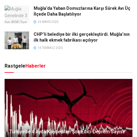
Muğla’da Yaban Domuzlarına Karşı Sürek Avı Üç
İlçede Daha Başlatılıyor
24 MAYIS 2025
CHP’li belediye bir ilki gerçekleştirdi. Muğla’nın
ilk halk ekmek fabrikası açılıyor
14 TEMMUZ 2025
Rastgele
Haberler
Türkiye’de 4 Ayda Kaydedilen Şok Edici Deprem Sayısı!