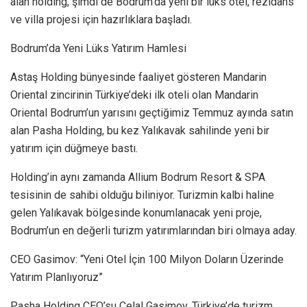
alan holding, şimdi de Bodrum’da yeni bir lüks otel, rezidans
ve villa projesi için hazırlıklara başladı.
Bodrum’da Yeni Lüks Yatırım Hamlesi
Astaş Holding bünyesinde faaliyet gösteren Mandarin
Oriental zincirinin Türkiye’deki ilk oteli olan Mandarin
Oriental Bodrum’un yarısını geçtiğimiz Temmuz ayında satın
alan Pasha Holding, bu kez Yalıkavak sahilinde yeni bir
yatırım için düğmeye bastı.
Holding’in aynı zamanda Allium Bodrum Resort & SPA
tesisinin de sahibi olduğu biliniyor. Turizmin kalbi haline
gelen Yalıkavak bölgesinde konumlanacak yeni proje,
Bodrum’un en değerli turizm yatırımlarından biri olmaya aday.
CEO Gasimov: “Yeni Otel İçin 100 Milyon Doların Üzerinde
Yatırım Planlıyoruz”
Pasha Holding CEO’su Celal Gasimov, Türkiye’de turizm