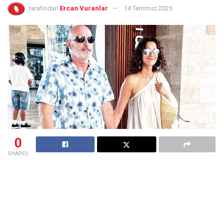
tarafından
Ercan Vuranlar
14 Temmuz 2025
0
SHARES