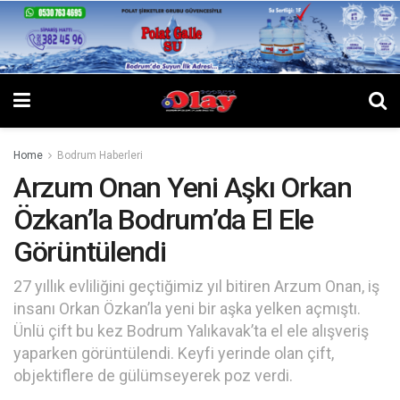
Home
Bodrum Haberleri
Arzum Onan Yeni Aşkı Orkan
Özkan’la Bodrum’da El Ele
Görüntülendi
27 yıllık evliliğini geçtiğimiz yıl bitiren Arzum Onan, iş
insanı Orkan Özkan’la yeni bir aşka yelken açmıştı.
Ünlü çift bu kez Bodrum Yalıkavak’ta el ele alışveriş
yaparken görüntülendi. Keyfi yerinde olan çift,
objektiflere de gülümseyerek poz verdi.