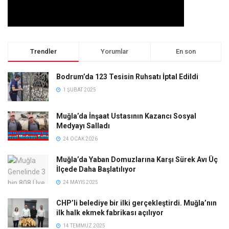
Trendler
Yorumlar
En son
Bodrum’da 123 Tesisin Ruhsatı İptal Edildi
1 ŞUBAT 2025
Muğla’da İnşaat Ustasının Kazancı Sosyal
Medyayı Salladı
24 OCAK 2026
Muğla’da Yaban Domuzlarına Karşı Sürek Avı Üç
İlçede Daha Başlatılıyor
24 MAYIS 2025
CHP’li belediye bir ilki gerçekleştirdi. Muğla’nın
ilk halk ekmek fabrikası açılıyor
14 TEMMUZ 2025