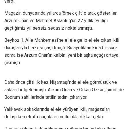
verdi.
Magazin dünyasında yıllarca ‘örnek çift’ olarak gösterilen
Arzum Onan ve Mehmet Aslantuğ’un 27 yıllık evliliği
geçtiğimiz yıl sessiz sedasız noktalanmıştı.
Beykoz 1. Aile Mahkemesi’ne el ele gelip el ele çıkan ikili
duruşlarıyla herkesi şaşırtmıştı. Bu ayrılıktan kısa bir süre
sonra ise Arzum Onan’ın kalbini yeni bir aşka açtığı ortaya
çıkmıştı.
Daha önce çifti ilk kez Nişantaşı’nda el ele görmüştük ve
aşkları belgelenmişti. Arzum Onan ve Orkan Özkan, şimdi de
Bodrum sahillerinde tatilin tadını çıkarıyor.
Yalıkavak sokaklarında el ele yürüyen ikili, mağazaları
dolaşırken etrafa saçtıkları mutlulukla dikkat çekti.
Paparazzilerin fark edilmesine rağmen bir an bile ellerini