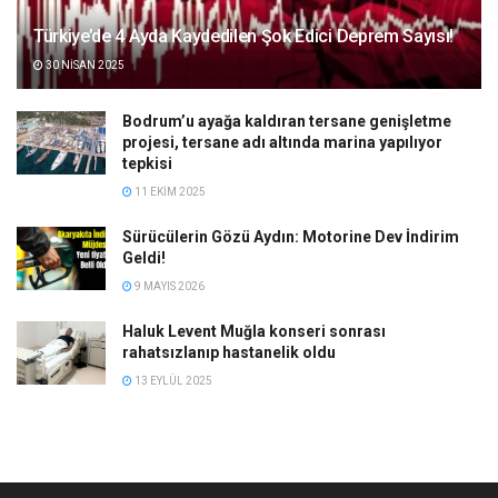
Türkiye’de 4 Ayda Kaydedilen Şok Edici Deprem Sayısı!
30 NISAN 2025
Bodrum’u ayağa kaldıran tersane genişletme
projesi, tersane adı altında marina yapılıyor
tepkisi
11 EKIM 2025
Sürücülerin Gözü Aydın: Motorine Dev İndirim
Geldi!
9 MAYIS 2026
Haluk Levent Muğla konseri sonrası
rahatsızlanıp hastanelik oldu
13 EYLÜL 2025