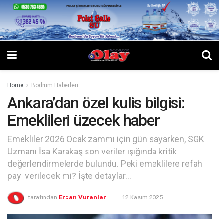
Home
Bodrum Haberleri
Ankara’dan özel kulis bilgisi:
Emeklileri üzecek haber
Emekliler 2026 Ocak zammı için gün sayarken, SGK
Uzmanı İsa Karakaş son veriler ışığında kritik
değerlendirmelerde bulundu. Peki emeklilere refah
payı verilecek mi? İşte detaylar...
tarafından
Ercan Vuranlar
12 Kasım 2025