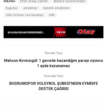
Etiketler:
2026 maaş zammı
Ankara kulislerinden
Bağ-Kur
emekliler
Sandık emeklileri
SGK Uzmanı İsa Karakaş
SSK
Önceki Yazı
Mahsun Kırmızıgül: 1 gecede kazandığım parayı oyuncu
1 ayda kazanamaz
Sonraki Yazı
BODRUMSPOR VOLEYBOL ŞUBESİ’NDEN EYMEN’E
DESTEK ÇAĞRISI