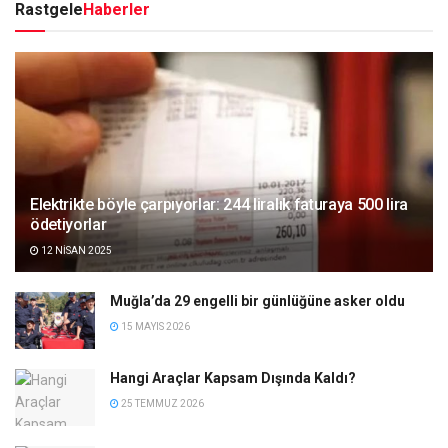
Rastgele
Haberler
Elektrikte böyle çarpıyorlar: 244 liralık faturaya 500 lira
ödetiyorlar
12 NISAN 2025
Muğla’da 29 engelli bir günlüğüne asker oldu
15 MAYIS 2026
Hangi Araçlar Kapsam Dışında Kaldı?
25 TEMMUZ 2026