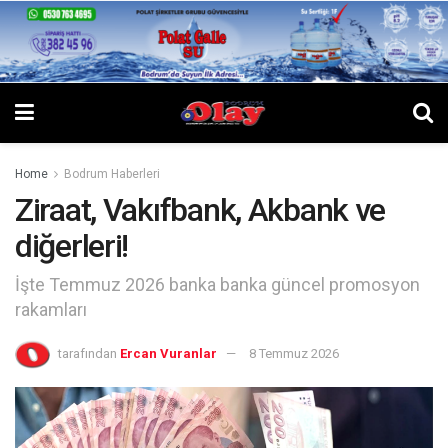
Home
Bodrum Haberleri
Ziraat, Vakıfbank, Akbank ve
diğerleri!
İşte Temmuz 2026 banka banka güncel promosyon
rakamları
tarafından
Ercan Vuranlar
8 Temmuz 2026