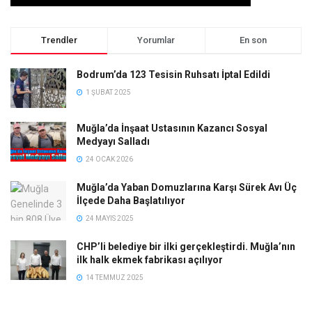
Trendler
Yorumlar
En son
Bodrum’da 123 Tesisin Ruhsatı İptal Edildi
1 ŞUBAT 2025
Muğla’da İnşaat Ustasının Kazancı Sosyal
Medyayı Salladı
24 OCAK 2026
Muğla’da Yaban Domuzlarına Karşı Sürek Avı Üç
İlçede Daha Başlatılıyor
24 MAYIS 2025
CHP’li belediye bir ilki gerçekleştirdi. Muğla’nın
ilk halk ekmek fabrikası açılıyor
14 TEMMUZ 2025