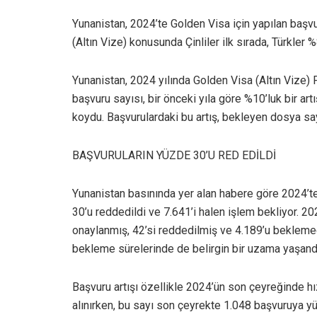
Yunanistan, 2024’te Golden Visa için yapılan başvu
(Altın Vize) konusunda Çinliler ilk sırada, Türkler %
Yunanistan, 2024 yılında Golden Visa (Altın Vize)
başvuru sayısı, bir önceki yıla göre %10’luk bir art
koydu. Başvurulardaki bu artış, bekleyen dosya say
BAŞVURULARIN YÜZDE 30’U RED EDİLDİ
Yunanistan basınında yer alan habere göre 2024’te
30’u reddedildi ve 7.641’i halen işlem bekliyor. 2
onaylanmış, 42’si reddedilmiş ve 4.189’u beklemed
bekleme sürelerinde de belirgin bir uzama yaşand
Başvuru artışı özellikle 2024’ün son çeyreğinde hı
alınırken, bu sayı son çeyrekte 1.048 başvuruya y