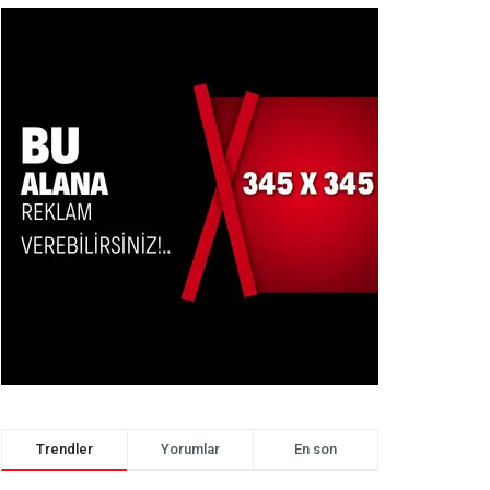
Trendler
Yorumlar
En son