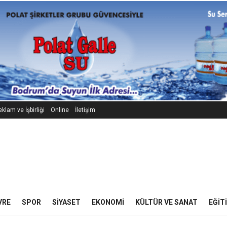
klam ve İşbirliği
Online
İletişim
VRE
SPOR
SIYASET
EKONOMI
KÜLTÜR VE SANAT
EĞIT