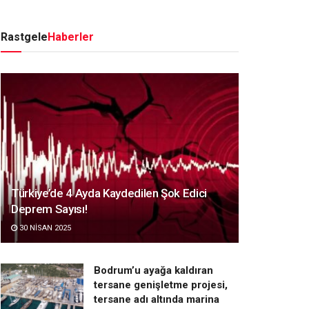
Rastgele
Haberler
Türkiye’de 4 Ayda Kaydedilen Şok Edici
Deprem Sayısı!
30 NISAN 2025
Bodrum’u ayağa kaldıran
tersane genişletme projesi,
tersane adı altında marina