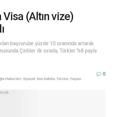
Visa (Altın vize)
ı
pılan başvurular yüzde 10 oranında artarak
nusunda Çinliler ilk sırada, Türkler %8 payla
0
la Haberleri
,
Siyaset
,
Son Dakika
,
Turizm
,
Yaşam