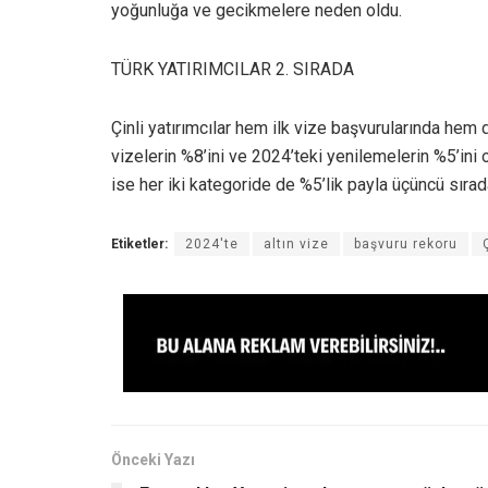
yoğunluğa ve gecikmelere neden oldu.
TÜRK YATIRIMCILAR 2. SIRADA
Çinli yatırımcılar hem ilk vize başvurularında hem 
vizelerin %8’ini ve 2024’teki yenilemelerin %5’ini o
ise her iki kategoride de %5’lik payla üçüncü sırada
Etiketler:
2024'te
altın vize
başvuru rekoru
Önceki Yazı