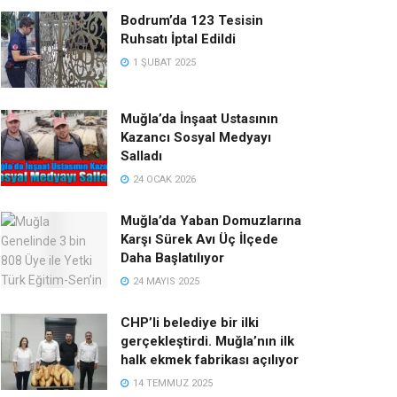
Bodrum’da 123 Tesisin
Ruhsatı İptal Edildi
1 ŞUBAT 2025
Muğla’da İnşaat Ustasının
Kazancı Sosyal Medyayı
Salladı
24 OCAK 2026
Muğla’da Yaban Domuzlarına
Karşı Sürek Avı Üç İlçede
Daha Başlatılıyor
24 MAYIS 2025
CHP’li belediye bir ilki
gerçekleştirdi. Muğla’nın ilk
halk ekmek fabrikası açılıyor
14 TEMMUZ 2025