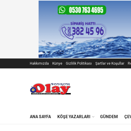
Hakkımızda
Künye
Gizlilik Politikası
Şartlar ve Koşullar
Re
ANA SAYFA
KÖŞE YAZARLARI
GÜNDEM
ÇE