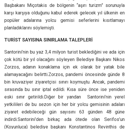
Başbakanı Miçotakis de bölgenin “aşırı turizm” sorunuyla
karşı karşıya olduğunu kabul ederek gelecek yıl ülkenin en
popüler adalarına yolcu gemisi seferlerini kısıtlamayı
planladıklarını söylemişti.
TURİST SAYISINA SINIRLAMA TALEPLERİ
Santorini’nin bu yaz 3,4 milyon turist beklediğini ve ada için
çok kötü bir yıl olacağını söyleyen Belediye Başkanı Nikos
Zorzos, adanın konaklama için ek olarak bir yatak bile
alamayacağını belirtti.Zorzos, pandemi öncesinde günde 8
bin kruvaziyer ziyaretçisi sınırı koymuştu. Ancak, pandemi
sırasında bu sınır iptal edildi. Kısa süre önce ise yeniden
eski sınır getirildi.Diğer bir yandan Santorini’nin yerel
yetkilileri de bu sezon için her bir yolcu gemisinin adaları
ziyaret edebileceği gün sayısını 63 günden 48 güne
indirdi.Santorini’den birkaç ada ötede olan Serifos’un
(Koyunluca) belediye başkanı Konstantinos Revinthis de