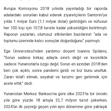
Avrupa Komisyonu 2018 yılında yayınladığı bir raporda
adalardaki sorunları kabul ederek ziyaretçilerin Santorini’ye
yılda 1 milyar Euro (1,1 milyar dolar) getirdiğini ve nüfusun
her 100 kişi için 107,8 turiste kadar yükseldiğini belirtmişti.
Raporun yazarları, olumsuz etkilerden bazılarının “ada ve
toplumu üzerinde kalıcı sonuçlar doğurduğunu” yazmıştı.
Ege Üniversitesi’nden yardımcı doçent Ioannis Spilanis,
“Sorun sadece birkaç adayla sınırlı değil ve kesinlikle
sadece Yunanistan’a özgü değil. Sorun en azından 2018’den
beri çok açıktı, sonra pandemi geldi ve biz bunu unuttuk.
Zararı telafi etmek, seyahat ve turizmi geri getirmek için
acele ettik” dedi.
Yunanistan Merkez Bankası’na göre ülke 2023’te bir önceki
yıla göre yüzde 18 artışla 32,7 milyon turist çekerken,
2024’ün ilk çeyreği geçen yılın aynı dönemine göre yaklaşık