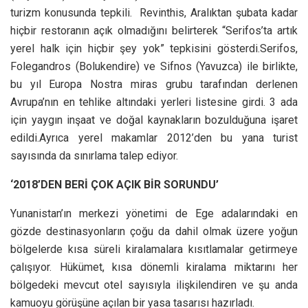
turizm konusunda tepkili. Revinthis, Aralıktan şubata kadar
hiçbir restoranın açık olmadığını belirterek “Serifos’ta artık
yerel halk için hiçbir şey yok” tepkisini gösterdi.Serifos,
Folegandros (Bolukendire) ve Sifnos (Yavuzca) ile birlikte,
bu yıl Europa Nostra miras grubu tarafından derlenen
Avrupa’nın en tehlike altındaki yerleri listesine girdi. 3 ada
için yaygın inşaat ve doğal kaynakların bozulduğuna işaret
edildi.Ayrıca yerel makamlar 2012’den bu yana turist
sayısında da sınırlama talep ediyor.
‘2018’DEN BERİ ÇOK AÇIK BİR SORUNDU’
Yunanistan’ın merkezi yönetimi de Ege adalarındaki en
gözde destinasyonların çoğu da dahil olmak üzere yoğun
bölgelerde kısa süreli kiralamalara kısıtlamalar getirmeye
çalışıyor. Hükümet, kısa dönemli kiralama miktarını her
bölgedeki mevcut otel sayısıyla ilişkilendiren ve şu anda
kamuoyu görüşüne açılan bir yasa tasarısı hazırladı.