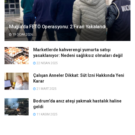
Muğla’da FETÖ Operasyonu: 2 Firari Yakalandı
19 OCAK 2026
Marketlerde kahverengi yumurta satışı
yasaklanıyor: Nedeni sağlıksız olmaları değil
22 NISAN 2025
Çalışan Anneler Dikkat: Süt İzni Hakkında Yeni
Karar
21 MART 2025
Bodrum’da anız ateşi yakmak hastalık haline
geldi
11 KASIM 2025