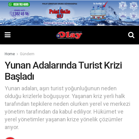
Home
Gündem
Yunan Adalarında Turist Krizi
Başladı
Yunan adaları, aşırı turist yoğunluğunun neden
olduğu krizlerle boğuşuyor. Yaşanan kriz yerli halk
tarafından tepkilere neden olurken yerel ve merkezi
yönetim tarafından da kabul ediliyor. Hükümet ve
yerel yönetimler yaşanan krize yönelik çözümler
arıyor.