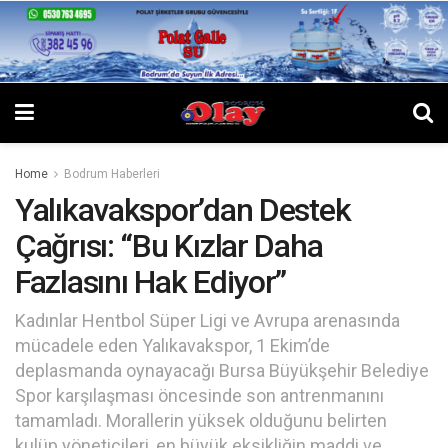
Home
Bodrum Haberleri
Yalıkavakspor’dan Destek
Çağrısı: “Bu Kızlar Daha
Fazlasını Hak Ediyor”
Kadınlar Hentbol Süper Ligi ve Avrupa arenasında
mücadele eden Yalıkavakspor, 1 Ekim’de
deplasmanda oynayacağı Bursa Büyükşehir Belediye
Spor karşılaşması öncesinde son antrenmanını
tamamladı. Morallerin yüksek olduğunu belirten
kulüp yöneticileri, en büyük eksikliğin maddi ve