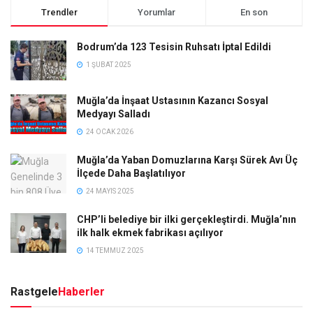
Trendler
Yorumlar
En son
Bodrum’da 123 Tesisin Ruhsatı İptal Edildi
1 ŞUBAT 2025
Muğla’da İnşaat Ustasının Kazancı Sosyal
Medyayı Salladı
24 OCAK 2026
Muğla’da Yaban Domuzlarına Karşı Sürek Avı Üç
İlçede Daha Başlatılıyor
24 MAYIS 2025
CHP’li belediye bir ilki gerçekleştirdi. Muğla’nın
ilk halk ekmek fabrikası açılıyor
14 TEMMUZ 2025
Rastgele
Haberler