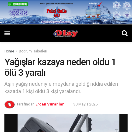
Home
Bodrum Haberleri
Yağışlar kazaya neden oldu 1
ölü 3 yaralı
Aşırı yağış nedeniyle meydana geldiği iddia edilen
kazada 1 kişi öldü 3 kişi yaralandı.
tarafından
Ercan Vuranlar
30 Mayıs 2025