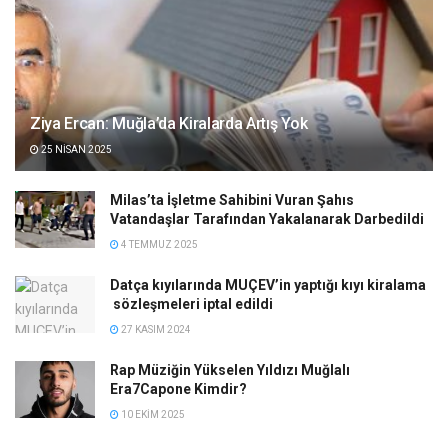
Ziya Ercan: Muğla’da Kiralarda Artış Yok
25 NISAN 2025
Milas’ta İşletme Sahibini Vuran Şahıs
Vatandaşlar Tarafından Yakalanarak Darbedildi
4 TEMMUZ 2025
Datça kıyılarında MUÇEV’in yaptığı kıyı kiralama
sözleşmeleri iptal edildi
27 KASIM 2024
Rap Müziğin Yükselen Yıldızı Muğlalı
Era7Capone Kimdir?
10 EKIM 2025