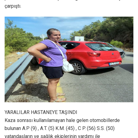
çarpıştı.
YARALILAR HASTANEYE TAŞINDI
Kaza sonrası kullanılamayan hale gelen otomobillerde
bulunan A.P (9) , A.T. (5) K.M. (45) , C P. (56) S.S. (50)
vatandaşların ve sağlık ekiplerinin yardımı ile