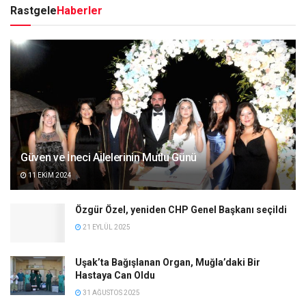
Rastgele
Haberler
Güven ve İneci Ailelerinin Mutlu Günü
11 EKIM 2024
Özgür Özel, yeniden CHP Genel Başkanı seçildi
21 EYLÜL 2025
Uşak’ta Bağışlanan Organ, Muğla’daki Bir
Hastaya Can Oldu
31 AĞUSTOS 2025