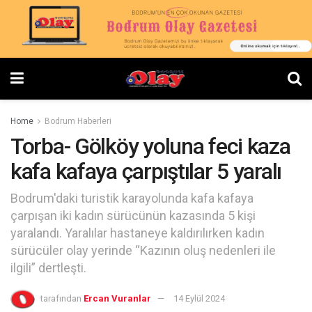
Home
Bodrum Haberleri
Torba- Gölköy yoluna feci kaza
kafa kafaya çarpıştılar 5 yaralı
Bodrum'daki turistik karayolunda kafa kafaya
çarpışan iki kadın sürücünün kazasında 5 kişi
yaralandı. Yaralılar hastaneye kaldırılırken kadın
sürücüler olay yerinde “Kazının oluş nedenleri ile
ilgili” dertleşti.
tarafından
Ercan Vuranlar
14 Eylül 2024