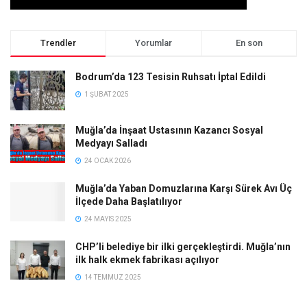
Trendler
Yorumlar
En son
Bodrum’da 123 Tesisin Ruhsatı İptal Edildi
1 ŞUBAT 2025
Muğla’da İnşaat Ustasının Kazancı Sosyal
Medyayı Salladı
24 OCAK 2026
Muğla’da Yaban Domuzlarına Karşı Sürek Avı Üç
İlçede Daha Başlatılıyor
24 MAYIS 2025
CHP’li belediye bir ilki gerçekleştirdi. Muğla’nın
ilk halk ekmek fabrikası açılıyor
14 TEMMUZ 2025