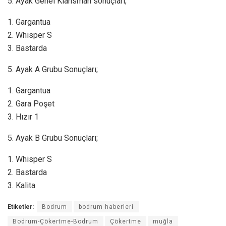
5.⁠ ⁠Ayak Genel Klansman sonuçları;
1.⁠ ⁠Gargantua
2.⁠ ⁠Whisper S
3.⁠ ⁠Bastarda
5.⁠ ⁠Ayak A Grubu Sonuçları;
1.⁠ ⁠Gargantua
2.⁠ ⁠Gara Poşet
3.⁠ ⁠Hızır 1
5.⁠ ⁠Ayak B Grubu Sonuçları;
1.⁠ ⁠Whisper S
2.⁠ ⁠Bastarda
3.⁠ ⁠Kalita
Etiketler:
Bodrum
bodrum haberleri
Bodrum-Çökertme-Bodrum
Çökertme
muğla