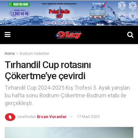
Home
Bodrum Haberleri
Tırhandil Cup rotasını
Çökertme’ye çevirdi
Tırhandil Cup 2024-2025 Kış Trofesi 5. Ayak yarışları
bu hafta sonu Bodrum-Çökertme-Bodrum etabı ile
gerçekleşti.
tarafından
Ercan Vuranlar
17 Mart 2025