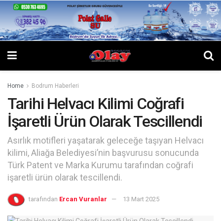
Home
Bodrum Haberleri
Tarihi Helvacı Kilimi Coğrafi
İşaretli Ürün Olarak Tescillendi
Asırlık motifleri yaşatarak geleceğe taşıyan Helvacı
kilimi, Aliağa Belediyesi’nin başvurusu sonucunda
Türk Patent ve Marka Kurumu tarafından coğrafi
işaretli ürün olarak tescillendi.
tarafından
Ercan Vuranlar
13 Mart 2025