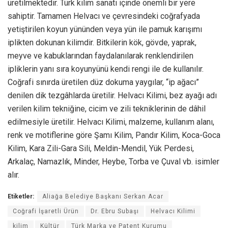
üretilmektedir. Türk kilim sanatı içinde önemli bir yere
sahiptir. Tamamen Helvacı ve çevresindeki coğrafyada
yetiştirilen koyun yününden veya yün ile pamuk karışımı
iplikten dokunan kilimdir. Bitkilerin kök, gövde, yaprak,
meyve ve kabuklarından faydalanılarak renklendirilen
ipliklerin yanı sıra koyunyünü kendi rengi ile de kullanılır.
Coğrafi sınırda üretilen düz dokuma yaygılar, “ip ağacı”
denilen dik tezgâhlarda üretilir. Helvacı Kilimi, bez ayağı adı
verilen kilim tekniğine, cicim ve zili tekniklerinin de dâhil
edilmesiyle üretilir. Helvacı Kilimi, malzeme, kullanım alanı,
renk ve motiflerine göre Şamı Kilim, Pandır Kilim, Koca-Goca
Kilim, Kara Zili-Gara Sili, Meldin-Mendil, Yük Perdesi,
Arkalaç, Namazlık, Minder, Heybe, Torba ve Çuval vb. isimler
alır.
Etiketler:
Aliağa Belediye Başkanı Serkan Acar
Coğrafi İşaretli Ürün
Dr. Ebru Subaşı
Helvacı Kilimi
kilim
Kültür
Türk Marka ve Patent Kurumu