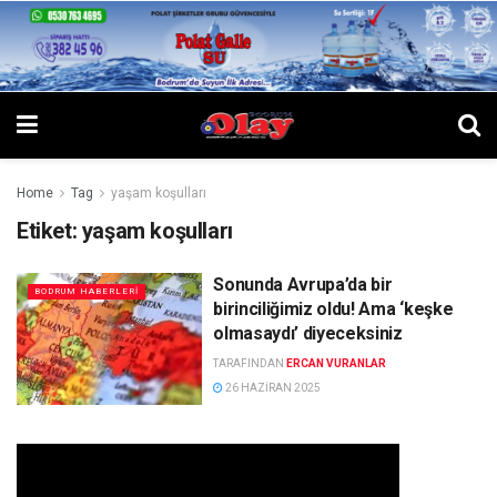
Home
Tag
yaşam koşulları
Etiket:
yaşam koşulları
Sonunda Avrupa’da bir
BODRUM HABERLERI
birinciliğimiz oldu! Ama ‘keşke
olmasaydı’ diyeceksiniz
TARAFINDAN
ERCAN VURANLAR
26 HAZIRAN 2025