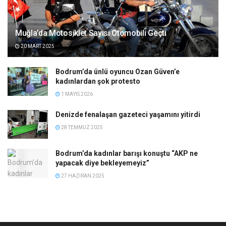
Muğla’da Motosiklet Sayısı Otomobili Geçti
20 MART 2025
Bodrum’da ünlü oyuncu Ozan Güven’e
kadınlardan şok protesto
1 MAYIS 2026
Denizde fenalaşan gazeteci yaşamını yitirdi
28 TEMMUZ 2025
Bodrum’da kadınlar barışı konuştu “AKP ne
yapacak diye bekleyemeyiz”
27 HAZIRAN 2025