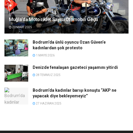
Muğla’da Motosiklet Sayısı Otomobili Geçti
20 MART 2025
Bodrum’da ünlü oyuncu Ozan Güven’e
kadınlardan şok protesto
1 MAYIS 2026
Denizde fenalaşan gazeteci yaşamını yitirdi
28 TEMMUZ 2025
Bodrum’da kadınlar barışı konuştu “AKP ne
yapacak diye bekleyemeyiz”
27 HAZIRAN 2025