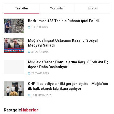
Trendler
Yorumlar
En son
Bodrum’da 123 Tesisin Ruhsatı İptal Edildi
1 ŞUBAT 2025
Muğla’da İnşaat Ustasının Kazancı Sosyal
Medyayı Salladı
24 OCAK 2026
Muğla’da Yaban Domuzlarına Karşı Sürek Avı Üç
İlçede Daha Başlatılıyor
24 MAYIS 2025
CHP’li belediye bir ilki gerçekleştirdi. Muğla’nın
ilk halk ekmek fabrikası açılıyor
14 TEMMUZ 2025
Rastgele
Haberler