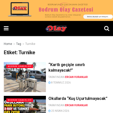
Home
Tag
Turnike
Etiket:
Turnike
“Kartlı geçişle sınırlı
BODRUM HABERLERI
kalmayacak!”
TARAFINDAN
ERCAN VURANLAR
8 TEMMUZ 2026
Okullarda “Kuş Uçurtulmayacak”
BODRUM HABERLERI
TARAFINDAN
ERCAN VURANLAR
25 NISAN 2026