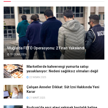
Muğla’da FETÖ Operasyonu: 2 Firari Yakalandı
19 OCAK 2026
Marketlerde kahverengi yumurta satışı
yasaklanıyor: Nedeni sağlıksız olmaları değil
22 NISAN 2025
Çalışan Anneler Dikkat: Süt İzni Hakkında Yeni
Karar
21 MART 2025
Bodrum’da anız ateşi yakmak hastalık haline