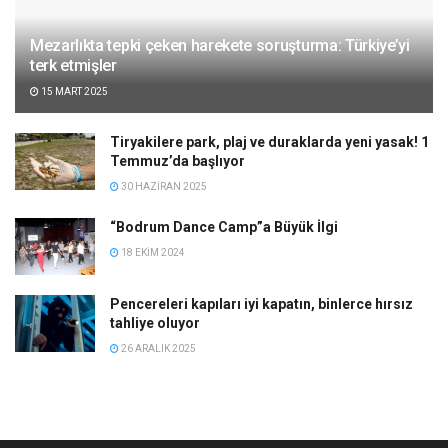
Mezarlıkta tepki çeken harekete soruşturma: Türkiye’yi
terk etmişler
15 MART 2025
Tiryakilere park, plaj ve duraklarda yeni yasak! 1
Temmuz’da başlıyor
30 HAZIRAN 2025
“Bodrum Dance Camp”a Büyük İlgi
18 EKIM 2024
Pencereleri kapıları iyi kapatın, binlerce hırsız
tahliye oluyor
26 ARALIK 2025