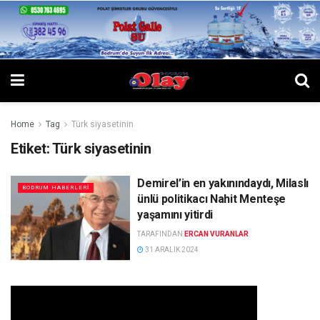
Home
Tag
Türk siyasetinin
Etiket:
Türk siyasetinin
Demirel’in en yakınındaydı, Milaslı
BODRUM HABERLERI
ünlü politikacı Nahit Menteşe
yaşamını yitirdi
TARAFINDAN
ERCAN VURANLAR
31 ARALIK 2024