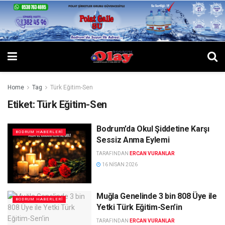
Home
Tag
Türk Eğitim-Sen
Etiket:
Türk Eğitim-Sen
Bodrum’da Okul Şiddetine Karşı
BODRUM HABERLERI
Sessiz Anma Eylemi
TARAFINDAN
ERCAN VURANLAR
16 NISAN 2026
Muğla Genelinde 3 bin 808 Üye ile
BODRUM HABERLERI
Yetki Türk Eğitim-Sen’in
TARAFINDAN
ERCAN VURANLAR