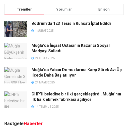
Trendler
Yorumlar
En son
Bodrum’da 123 Tesisin Ruhsatı İptal Edildi
1 ŞUBAT 2025
Muğla’da İnşaat Ustasının Kazancı Sosyal
Medyayı Salladı
24 OCAK 2026
Muğla’da Yaban Domuzlarına Karşı Sürek Avı Üç
İlçede Daha Başlatılıyor
24 MAYIS 2025
CHP’li belediye bir ilki gerçekleştirdi. Muğla’nın
ilk halk ekmek fabrikası açılıyor
14 TEMMUZ 2025
Rastgele
Haberler