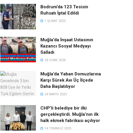
Bodrum’da 123 Tesisin
Ruhsatı İptal Edildi
1 ŞUBAT 2025
Muğla’da İnşaat Ustasının
Kazancı Sosyal Medyayı
Salladı
24 OCAK 2026
Muğla’da Yaban Domuzlarına
Karşı Sürek Avı Üç İlçede
Daha Başlatılıyor
24 MAYIS 2025
CHP’li belediye bir ilki
gerçekleştirdi. Muğla’nın ilk
halk ekmek fabrikası açılıyor
14 TEMMUZ 2025