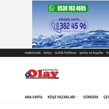
Hakkımızda
Künye
Gizlilik Politikası
Şartlar ve Koşullar
Re
ANA SAYFA
KÖŞE YAZARLARI
GÜNDEM
ÇE