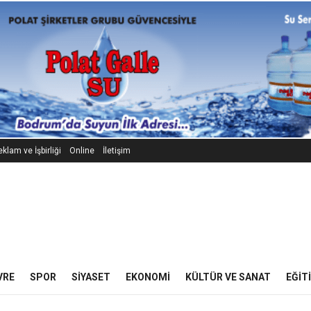
klam ve İşbirliği
Online
İletişim
VRE
SPOR
SIYASET
EKONOMI
KÜLTÜR VE SANAT
EĞIT