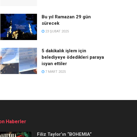
Bu yıl Ramazan 29 gün
sürecek
23 ŞUBAT 2025
5 dakikalık işlem için
belediyeye ödedikleri paraya
isyan ettiler
7 MART 2025
on Haberler
Filiz Taylor’ın “BOHEMIA”