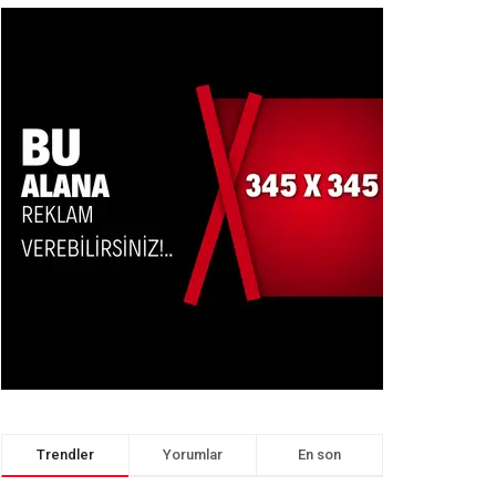
Trendler
Yorumlar
En son