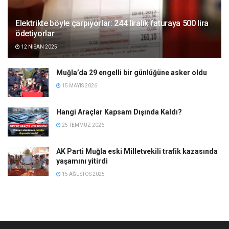
Elektrikte böyle çarpıyorlar: 244 liralık faturaya 500 lira
ödetiyorlar
12 NISAN 2025
Muğla’da 29 engelli bir günlüğüne asker oldu
15 MAYIS 2026
Hangi Araçlar Kapsam Dışında Kaldı?
25 TEMMUZ 2026
AK Parti Muğla eski Milletvekili trafik kazasında
yaşamını yitirdi
15 AĞUSTOS 2025