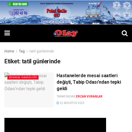
Home
Tag
tatil günlerinde
Etiket:
tatil günlerinde
Hastanelerde mesai saatleri
BODRUM HABERLERI
değişti, Tabip Odası’ndan tepki
geldi
TARAFINDAN
ERCAN VURANLAR
22 AĞUSTOS 2025