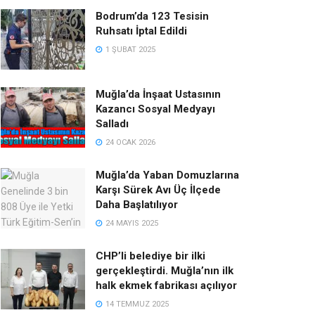
Bodrum’da 123 Tesisin
Ruhsatı İptal Edildi
1 ŞUBAT 2025
Muğla’da İnşaat Ustasının
Kazancı Sosyal Medyayı
Salladı
24 OCAK 2026
Muğla’da Yaban Domuzlarına
Karşı Sürek Avı Üç İlçede
Daha Başlatılıyor
24 MAYIS 2025
CHP’li belediye bir ilki
gerçekleştirdi. Muğla’nın ilk
halk ekmek fabrikası açılıyor
14 TEMMUZ 2025