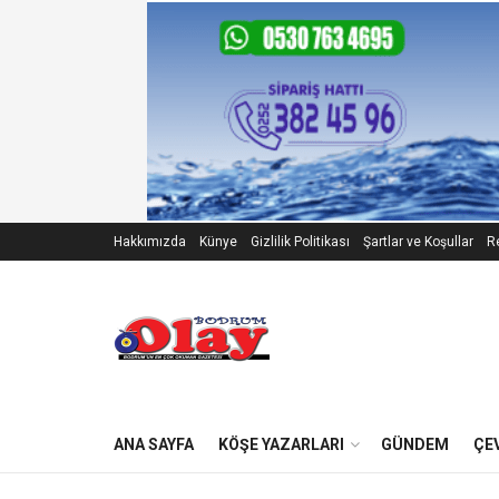
Hakkımızda
Künye
Gizlilik Politikası
Şartlar ve Koşullar
Re
ANA SAYFA
KÖŞE YAZARLARI
GÜNDEM
ÇE