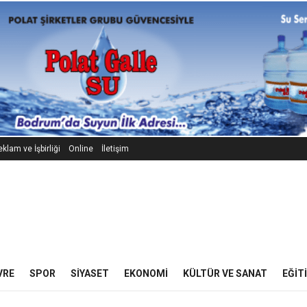
klam ve İşbirliği
Online
İletişim
VRE
SPOR
SIYASET
EKONOMI
KÜLTÜR VE SANAT
EĞIT