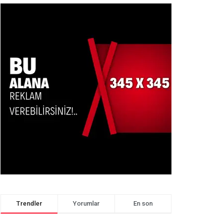
Trendler
Yorumlar
En son