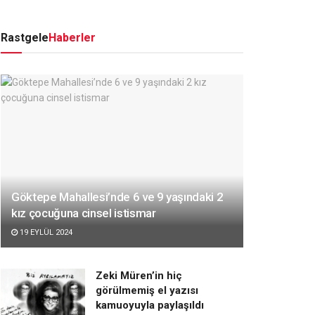
Rastgele
Haberler
Göktepe Mahallesi’nde 6 ve 9 yaşındaki 2
kız çocuğuna cinsel istismar
19 EYLÜL 2024
Zeki Müren’in hiç
görülmemiş el yazısı
kamuoyuyla paylaşıldı