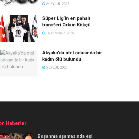
24 EYLÜL 2025
Süper Lig’in en pahalı
transferi Orkun Kökçü
14 TEMMUZ 2025
Akyaka’da otel odasında bir
kadın ölü bulundu
5 EYLÜL 2025
on Haberler
Boşanma aşamasında eşi