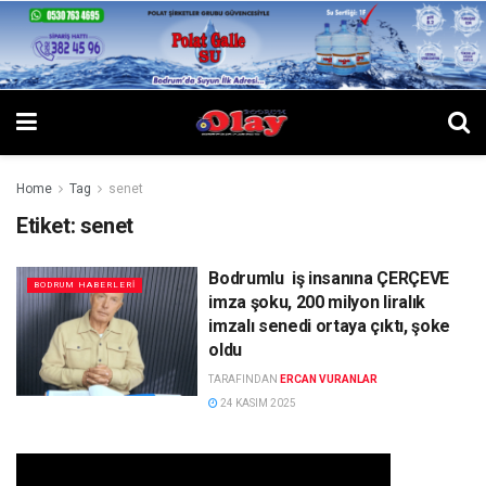
Home
Tag
senet
Etiket:
senet
Bodrumlu iş insanına ÇERÇEVE
BODRUM HABERLERI
imza şoku, 200 milyon liralık
imzalı senedi ortaya çıktı, şoke
oldu
TARAFINDAN
ERCAN VURANLAR
24 KASIM 2025