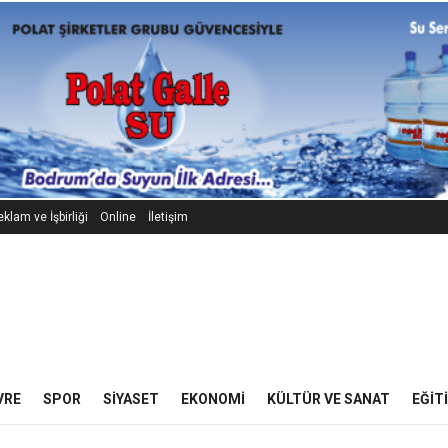
klam ve İşbirliği
Online
İletişim
VRE
SPOR
SIYASET
EKONOMI
KÜLTÜR VE SANAT
EĞIT