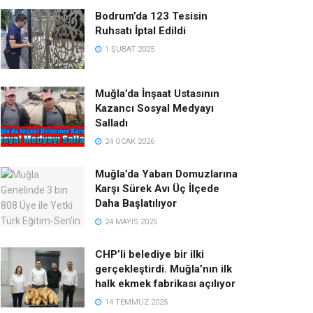
Bodrum’da 123 Tesisin
Ruhsatı İptal Edildi
1 ŞUBAT 2025
Muğla’da İnşaat Ustasının
Kazancı Sosyal Medyayı
Salladı
24 OCAK 2026
Muğla’da Yaban Domuzlarına
Karşı Sürek Avı Üç İlçede
Daha Başlatılıyor
24 MAYIS 2025
CHP’li belediye bir ilki
gerçekleştirdi. Muğla’nın ilk
halk ekmek fabrikası açılıyor
14 TEMMUZ 2025