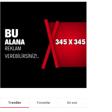
Trendler
Yorumlar
En son