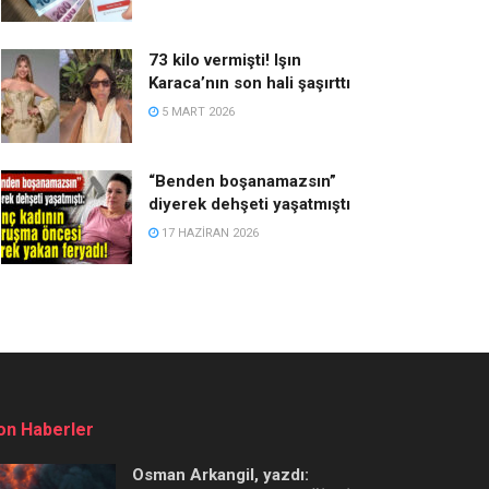
73 kilo vermişti! Işın
Karaca’nın son hali şaşırttı
5 MART 2026
“Benden boşanamazsın”
diyerek dehşeti yaşatmıştı
17 HAZIRAN 2026
on Haberler
Osman Arkangil, yazdı: