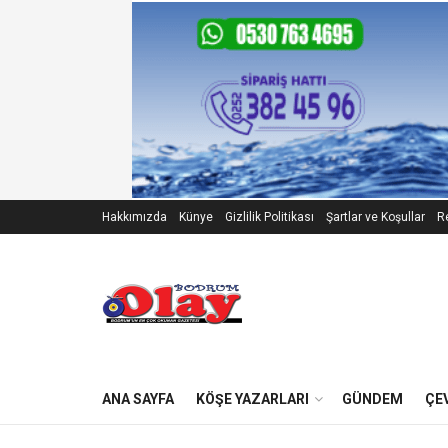
Hakkımızda
Künye
Gizlilik Politikası
Şartlar ve Koşullar
Re
ANA SAYFA
KÖŞE YAZARLARI
GÜNDEM
ÇE