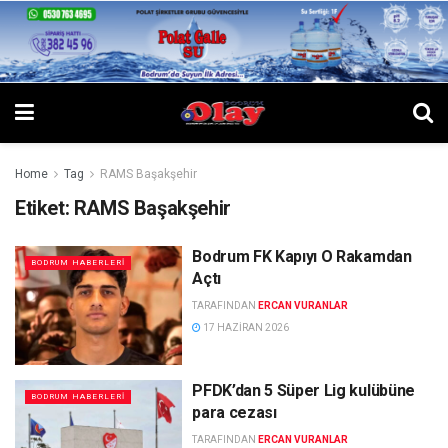
Home
Tag
RAMS Başakşehir
Etiket:
RAMS Başakşehir
Bodrum FK Kapıyı O Rakamdan
BODRUM HABERLERI
Açtı
TARAFINDAN
ERCAN VURANLAR
17 HAZIRAN 2026
PFDK’dan 5 Süper Lig kulübüne
BODRUM HABERLERI
para cezası
TARAFINDAN
ERCAN VURANLAR