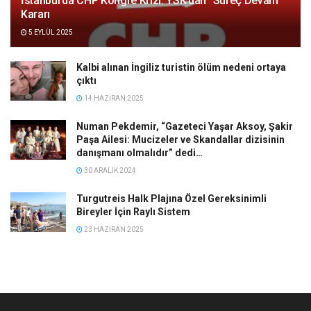
İstanbul’da CHP Kongre Krizi: YSK’dan “Süreç Devam”
Kararı
5 EYLÜL 2025
Kalbi alınan İngiliz turistin ölüm nedeni ortaya
çıktı
14 HAZIRAN 2025
Numan Pekdemir, “Gazeteci Yaşar Aksoy, Şakir
Paşa Ailesi: Mucizeler ve Skandallar dizisinin
danışmanı olmalıdır” dedi…
30 ARALIK 2024
Turgutreis Halk Plajına Özel Gereksinimli
Bireyler İçin Raylı Sistem
23 HAZIRAN 2025