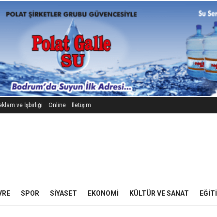
klam ve İşbirliği
Online
İletişim
VRE
SPOR
SIYASET
EKONOMI
KÜLTÜR VE SANAT
EĞIT