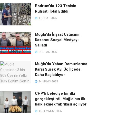
Bodrum’da 123 Tesisin
Ruhsatı İptal Edildi
1 ŞUBAT 2025
Muğla’da İnşaat Ustasının
Kazancı Sosyal Medyayı
Salladı
24 OCAK 2026
Muğla’da Yaban Domuzlarına
Karşı Sürek Avı Üç İlçede
Daha Başlatılıyor
24 MAYIS 2025
CHP’li belediye bir ilki
gerçekleştirdi. Muğla’nın ilk
halk ekmek fabrikası açılıyor
14 TEMMUZ 2025