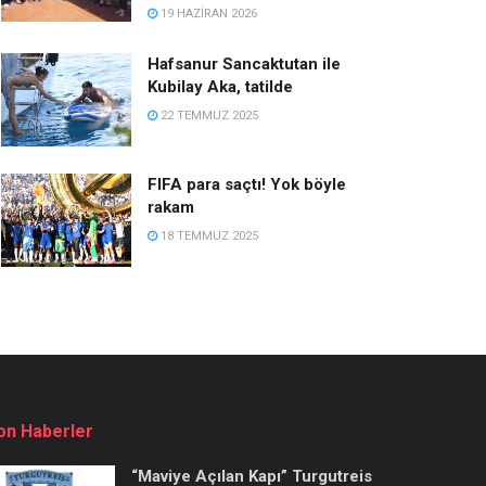
19 HAZIRAN 2026
Hafsanur Sancaktutan ile
Kubilay Aka, tatilde
22 TEMMUZ 2025
FIFA para saçtı! Yok böyle
rakam
18 TEMMUZ 2025
on Haberler
“Maviye Açılan Kapı” Turgutreis