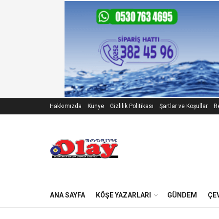
Hakkımızda
Künye
Gizlilik Politikası
Şartlar ve Koşullar
Re
ANA SAYFA
KÖŞE YAZARLARI
GÜNDEM
ÇE