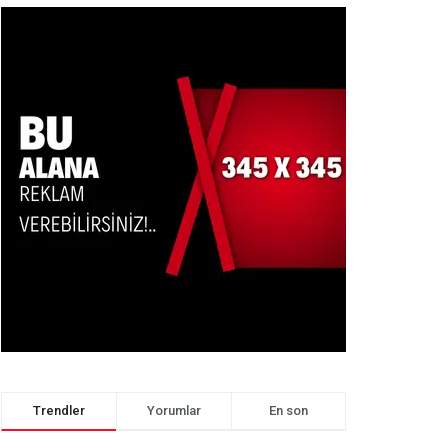
Trendler
Yorumlar
En son